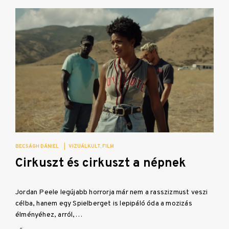
BECSÁGH DÁNIEL
|
VIZUÁLKULT
FILM
Cirkuszt és cirkuszt a népnek
Jordan Peele legújabb horrorja már nem a rasszizmust veszi
célba, hanem egy Spielberget is lepipáló óda a mozizás
élményéhez, arról,…