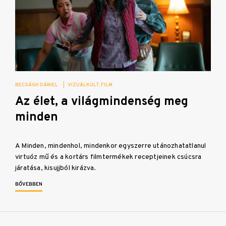
BECSÁGH DÁNIEL
|
VIZUÁLKULT
FILM
Az élet, a világmindenség meg
minden
A Minden, mindenhol, mindenkor egyszerre utánozhatatlanul
virtuóz mű és a kortárs filmtermékek receptjeinek csúcsra
járatása, kisujjból kirázva.
BŐVEBBEN