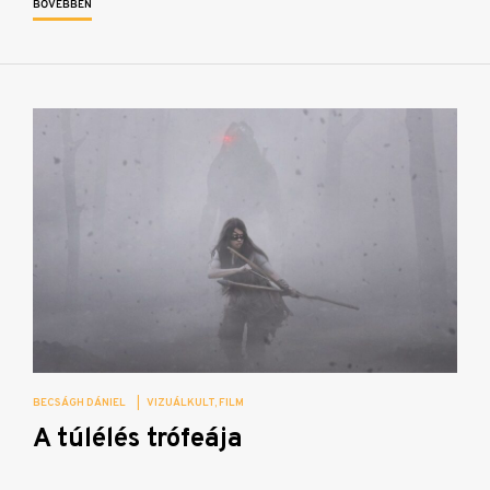
BŐVEBBEN
BECSÁGH DÁNIEL
|
VIZUÁLKULT
FILM
A túlélés trófeája