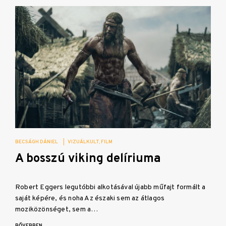
BECSÁGH DÁNIEL
|
VIZUÁLKULT
FILM
A bosszú viking delíriuma
Robert Eggers legutóbbi alkotásával újabb műfajt formált a
saját képére, és noha Az északi sem az átlagos
moziközönséget, sem a…
BŐVEBBEN