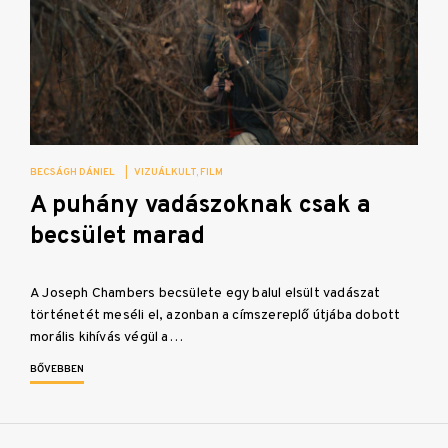
BECSÁGH DÁNIEL
|
VIZUÁLKULT
FILM
A puhány vadászoknak csak a
becsület marad
A Joseph Chambers becsülete egy balul elsült vadászat
történetét meséli el, azonban a címszereplő útjába dobott
morális kihívás végül a…
BŐVEBBEN