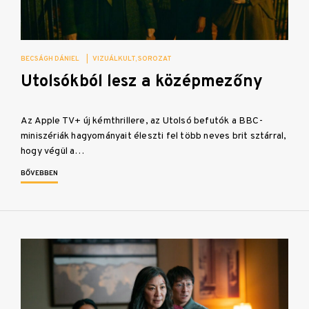
BECSÁGH DÁNIEL
|
VIZUÁLKULT
SOROZAT
Utolsókból lesz a középmezőny
Az Apple TV+ új kémthrillere, az Utolsó befutók a BBC-
miniszériák hagyományait éleszti fel több neves brit sztárral,
hogy végül a…
BŐVEBBEN