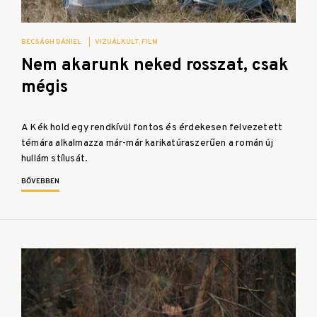
BECSÁGH DÁNIEL
|
VIZUÁLKULT
FILM
Nem akarunk neked rosszat, csak
mégis
A Kék hold egy rendkívül fontos és érdekesen felvezetett
témára alkalmazza már-már karikatúraszerűen a román új
hullám stílusát.
BŐVEBBEN