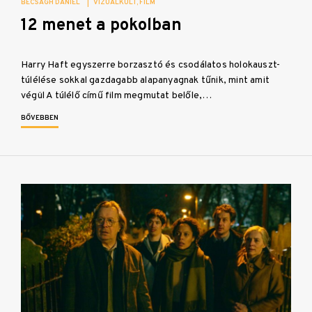
BECSÁGH DÁNIEL
|
VIZUÁLKULT
FILM
12 menet a pokolban
Harry Haft egyszerre borzasztó és csodálatos holokauszt-
túlélése sokkal gazdagabb alapanyagnak tűnik, mint amit
végül A túlélő című film megmutat belőle,…
BŐVEBBEN