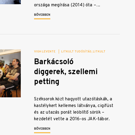
országa megírása (2014) óta –…
BŐVEBBEN
VIGH LEVENTE
|
LITKULT TUDÓSÍTÁS
LITKULT
Barkácsoló
diggerek, szellemi
petting
Széksorok közt hagyott utazótáskák, a
kastélykert kellemes látványa, cigifüst
és az utazás porát leöblítő sörök –
kezdetét vette a 2016-os JAK-tábor.
BŐVEBBEN