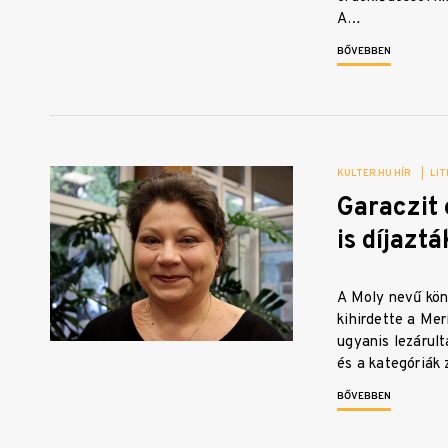
A…
BŐVEBBEN
KULTER.HU HÍR
|
LIT
Garaczit 
is díjazt
A Moly nevű kö
kihirdette a Merí
ugyanis lezárul
és a kategóriák 
BŐVEBBEN