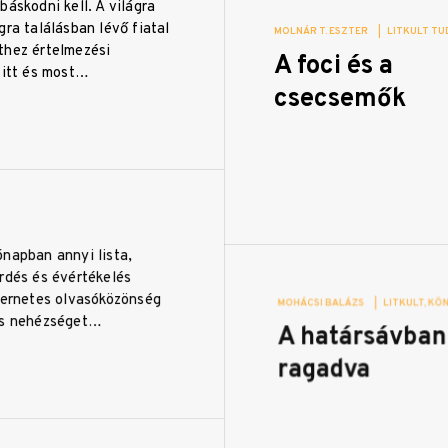
báskodni kell. A világra
gra találásban lévő fiatal
MOLNÁR T. ESZTER
|
LITKULT TU
thez értelmezési
A foci és a
 itt és most…
csecsemők
ónapban annyi lista,
rdés és évértékelés
nternetes olvasóközönség
MOHÁCSI BALÁZS
|
LITKULT
KÖN
is nehézséget…
A határsávban
ragadva