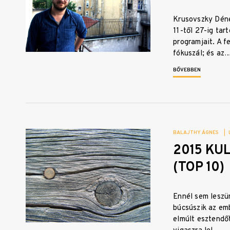
Krusovszky Déne
11-től 27-ig tar
programjait. A f
fókuszál; és az
BŐVEBBEN
BALAJTHY ÁGNES
|
2015 KUL
(TOP 10)
Ennél sem leszü
búcsúszik az emb
elmúlt esztendő