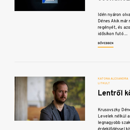
Idén nyáron olv
Dénes Akik már 
regényét, és az
idősíkon futó…
BŐVEBBEN
KATONA ALEXANDRA
LITKULT
Lentről 
Krusovszky Déne
Levelek nélkül a
legnagyobb szak
érdeklődéssel kí