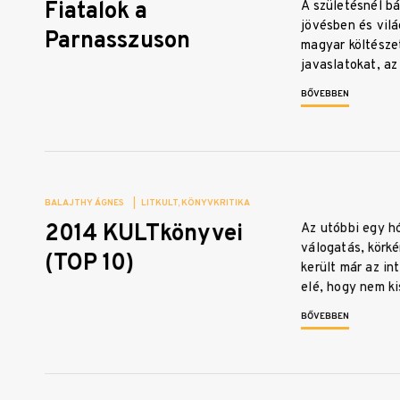
Fiatalok a
A születésnél bá
jövésben és vilá
Parnasszuson
magyar költésze
javaslatokat, az
BŐVEBBEN
BALAJTHY ÁGNES
|
LITKULT
KÖNYVKRITIKA
2014 KULTkönyvei
Az utóbbi egy h
válogatás, körké
(TOP 10)
került már az i
elé, hogy nem k
BŐVEBBEN