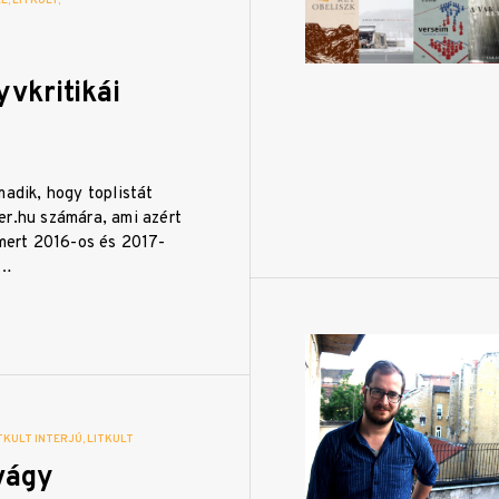
LE
LITKULT
vkritikái
madik, hogy toplistát
er.hu számára, ami azért
 mert 2016-os és 2017-
m…
TKULT INTERJÚ
LITKULT
vágy