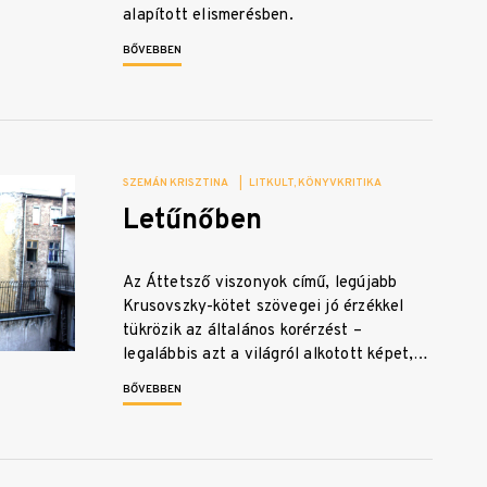
alapított elismerésben.
BŐVEBBEN
SZEMÁN KRISZTINA
|
LITKULT
KÖNYVKRITIKA
Letűnőben
Az Áttetsző viszonyok című, legújabb
Krusovszky-kötet szövegei jó érzékkel
tükrözik az általános korérzést –
legalábbis azt a világról alkotott képet,…
BŐVEBBEN