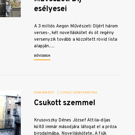
esélyesei
A 3 milliós Aegon Művészeti Díjért három
verses-, két novelláskötet és öt regény
versenyzik tovább a közzétett rövid lista
alapján.…
BŐVEBBEN
DOMJÁN EDIT
|
LITKULT
KÖNYVKRITIKA
Csukott szemmel
Krusovszky Dénes József Attila-díjas
költő immár másodjára látogat el a próza
birodalmába. Novelláskötete, A fiúk