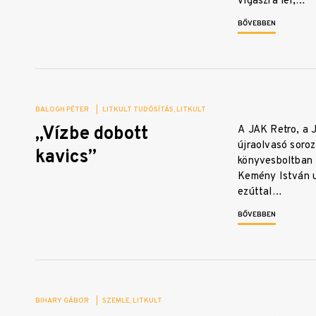
vigaszra lel,…
BŐVEBBEN
BALOGH PÉTER
|
LITKULT TUDÓSÍTÁS
LITKULT
„Vízbe dobott
A JAK Retro, a J
újraolvasó soro
kavics”
könyvesboltban 
Kemény István u
ezúttal…
BŐVEBBEN
BIHARY GÁBOR
|
SZEMLE
LITKULT