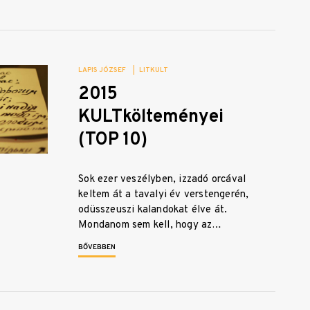
LAPIS JÓZSEF
|
LITKULT
2015
KULTkölteményei
(TOP 10)
Sok ezer veszélyben, izzadó orcával
keltem át a tavalyi év verstengerén,
odüsszeuszi kalandokat élve át.
Mondanom sem kell, hogy az…
BŐVEBBEN