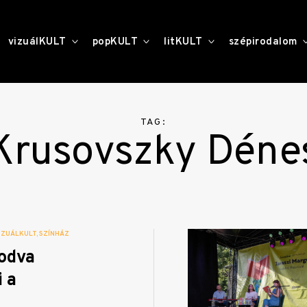
toggle
toggle
toggle
vizuálKULT
popKULT
litKULT
szépirodalom
child
child
child
menu
menu
menu
TAG:
Krusovszky Déne
IZUÁLKULT
SZÍNHÁZ
odva
i a
z