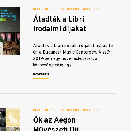
KULTER.HU HÍR
|
LITKULT HÍREK
KULTHÍREK
Átadták a Libri
irodalmi díjakat
Átadták a Libri irodalmi díjakat május 15-
én a Budapest Music Centerben. A zsűri
2019-ben egy novelláskötetet, a
közönség pedig egy…
BŐVEBBEN
KULTER.HU HÍR
|
LITKULT HÍREK
KULTHÍREK
Ők az Aegon
Művészeti Díj