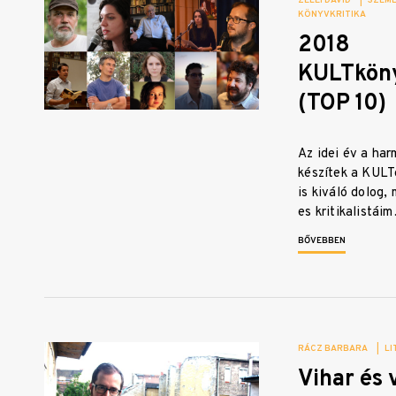
ZELEI DÁVID
|
SZEM
KÖNYVKRITIKA
2018
KULTköny
(TOP 10)
Az idei év a har
készítek a KULT
is kiváló dolog,
es kritikalistái
BŐVEBBEN
RÁCZ BARBARA
|
LI
Vihar és 