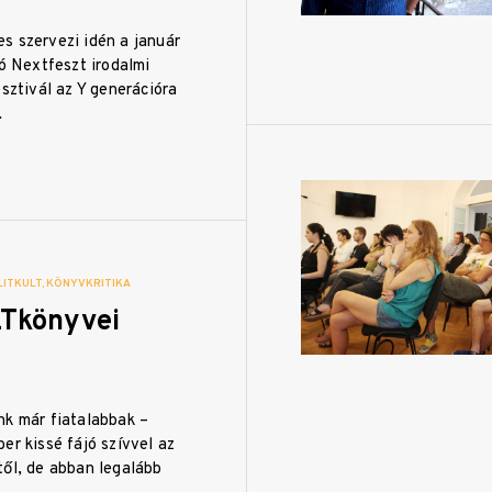
s szervezi idén a január
tó Nextfeszt irodalmi
esztivál az Y generációra
…
LITKULT
KÖNYVKRITIKA
Tkönyvei
nk már fiatalabbak –
er kissé fájó szívvel az
től, de abban legalább