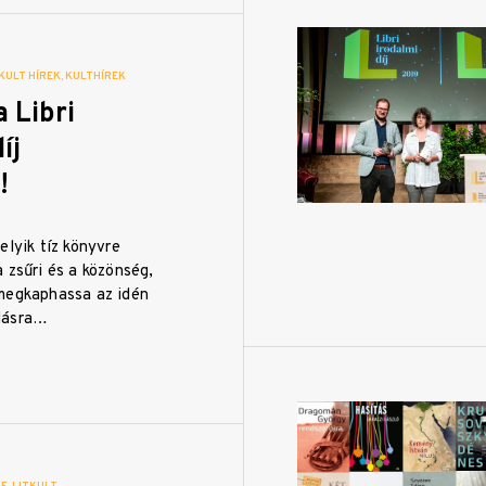
KULT HÍREK
KULTHÍREK
 Libri
íj
!
elyik tíz könyvre
 zsűri és a közönség,
megkaphassa az idén
dásra…