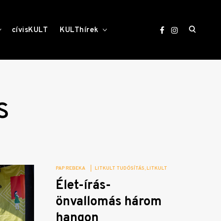
open
toggle
toggle
cívisKULT
KULThírek
child
child
menu
menu
search
form
s
PAP REBEKA
|
LITKULT TUDÓSÍTÁS
LITKULT
Élet-írás-
önvallomás három
hangon