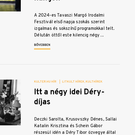
A 2024-es Tavaszi Margó Irodalmi
Fesztivál első napja szokás szerint
izgalmas és sokszínű programokkal telt.
Délután öttől este kilencig négy…
BŐVEBBEN
KULTER.HU HÍR
|
LITKULT HÍREK
KULTHÍREK
Itt a négy idei Déry-
díjas
Deczki Sarolta, Krusovszky Dénes, Sallai
Katalin Krisztina és Schein Gábor
részesül idén a Déry Tibor özvegye által