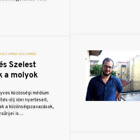
KULT HÍREK
KULTHÍREK
és Szelest
ák a molyok
nyves közösségi médium
tés-díj idei nyerteseit,
tak a közönségszavazások,
zsűrijei is…