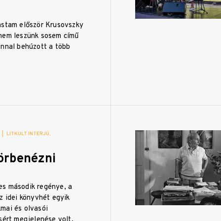
astam először Krusovszky
nem leszünk sosem című
onnal behúzott a több
|
LITKULT INTERJÚ
körbenézni
s második regénye, a
z idei könyvhét egyik
mai és olvasói
sért megjelenése volt.