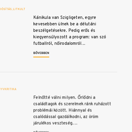
DÓSÍTÁS
LITKULT
Kánikula van Szigligeten, egyre
kevesebben ülnek be a délutáni
beszélgetésekre. Pedig erős és
kiegyensúlyozott a program: van szó
futballról, nőirodalomról…
BŐVEBBEN
YVKRITIKA
Felnőtté válni milyen. Őrlődni a
családtagok és szerelmek ránk ruházott
problémái között. Hiánnyal és
csalódással gazdálkodni, az öröm
járulékos veszteség.…