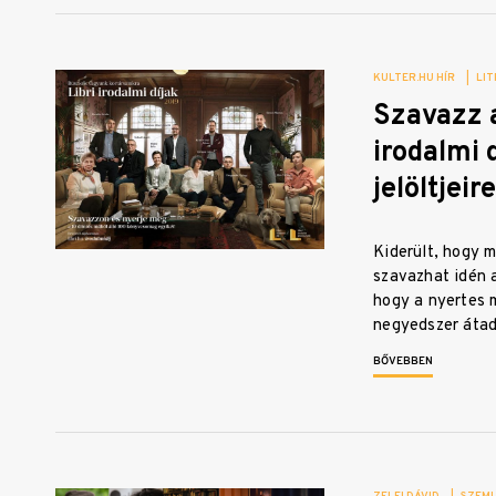
KULTER.HU HÍR
|
LIT
Szavazz a
irodalmi d
jelöltjeire
Kiderült, hogy m
szavazhat idén a
hogy a nyertes 
negyedszer áta
BŐVEBBEN