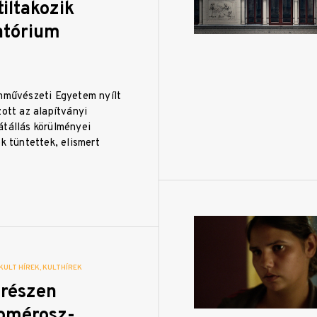
iltakozik
atórium
lmművészeti Egyetem nyílt
zott az alapítványi
átállás körülményei
ók tüntettek, elismert
KULT HÍREK
KULTHÍREK
drészen
Homérosz-