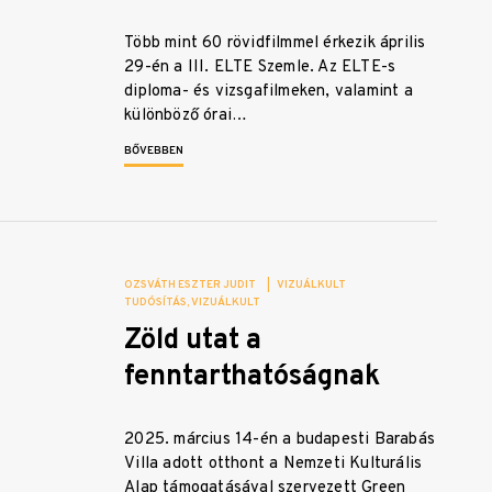
Több mint 60 rövidfilmmel érkezik április
29-én a III. ELTE Szemle. Az ELTE-s
diploma- és vizsgafilmeken, valamint a
különböző órai…
BŐVEBBEN
OZSVÁTH ESZTER JUDIT
|
VIZUÁLKULT
TUDÓSÍTÁS
VIZUÁLKULT
Zöld utat a
fenntarthatóságnak
2025. március 14-én a budapesti Barabás
Villa adott otthont a Nemzeti Kulturális
Alap támogatásával szervezett Green