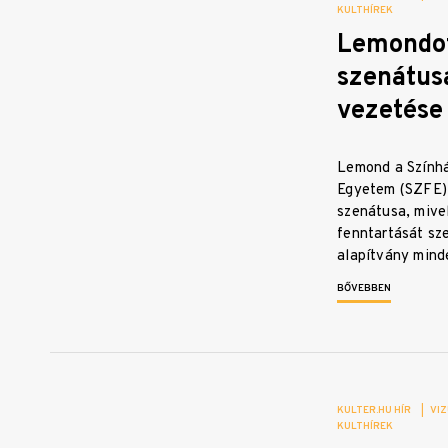
KULTHÍREK
Lemondot
szenátus
vezetése
Lemond a Színhá
Egyetem (SZFE)
szenátusa, mive
fenntartását sz
alapítvány min
BŐVEBBEN
KULTER.HU HÍR
|
VIZ
KULTHÍREK