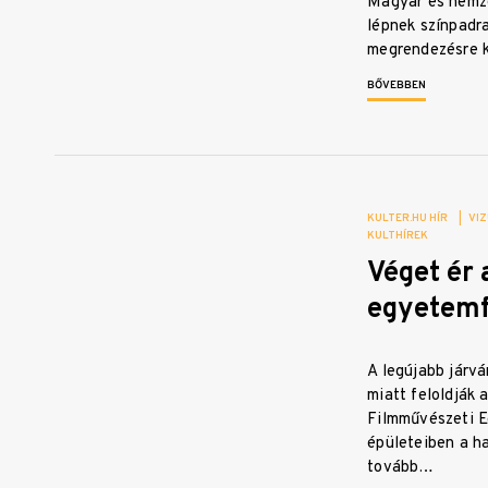
Magyar és nemze
lépnek színpadra
megrendezésre k
BŐVEBBEN
KULTER.HU HÍR
|
VIZ
KULTHÍREK
Véget ér 
egyetemf
A legújabb járv
miatt feloldják 
Filmművészeti 
épületeiben a ha
tovább…