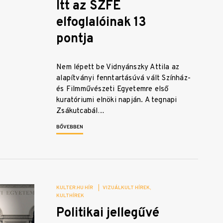
Itt az SZFE
elfoglalóinak 13
pontja
Nem lépett be Vidnyánszky Attila az
alapítványi fenntartásúvá vált Színház-
és Filmművészeti Egyetemre első
kuratóriumi elnöki napján. A tegnapi
Zsákutcabál…
BŐVEBBEN
KULTER.HU HÍR
|
VIZUÁLKULT HÍREK
KULTHÍREK
Politikai jellegűvé