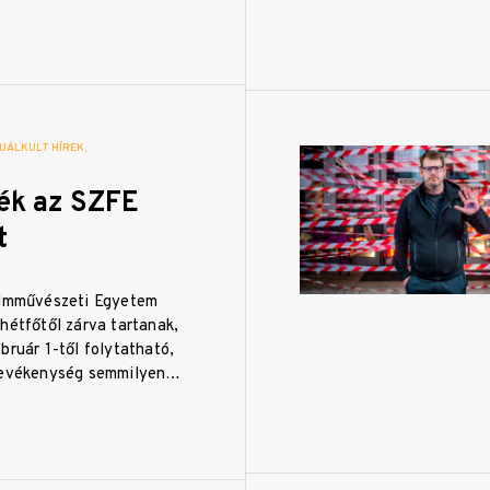
UÁLKULT HÍREK
ték az SZFE
t
ilmművészeti Egyetem
hétfőtől zárva tartanak,
bruár 1-től folytatható,
 tevékenység semmilyen…