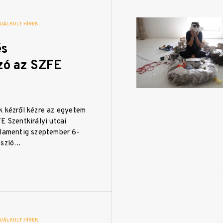
UÁLKULT HÍREK
és
ó az SZFE
k kézről kézre az egyetem
E Szentkirályi utcai
rlamentig szeptember 6-
ászló…
UÁLKULT HÍREK