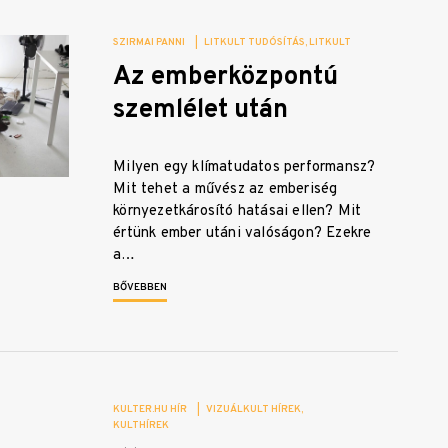
SZIRMAI PANNI
|
LITKULT TUDÓSÍTÁS
LITKULT
Az emberközpontú
szemlélet után
Milyen egy klímatudatos performansz?
Mit tehet a művész az emberiség
környezetkárosító hatásai ellen? Mit
értünk ember utáni valóságon? Ezekre
a…
BŐVEBBEN
KULTER.HU HÍR
|
VIZUÁLKULT HÍREK
KULTHÍREK