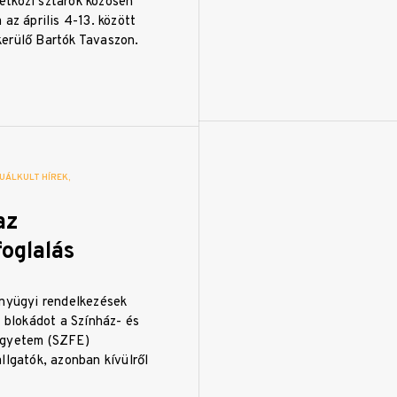
tközi sztárok közösen
 az április 4-13. között
erülő Bartók Tavaszon.
UÁLKULT HÍREK
az
oglalás
ányügyi rendelkezések
a blokádot a Színház- és
Egyetem (SZFE)
llgatók, azonban kívülről