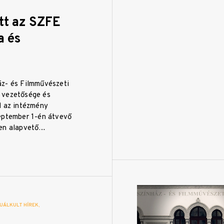
t az SZFE
a és
z- és Filmművészeti
 vezetősége és
l az intézmény
eptember 1-én átvevő
den alapvető…
UÁLKULT HÍREK