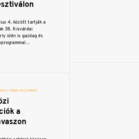
sztiválon
ius 4. között tartják a
k 38. Kisvárdai
ely idén is gazdag és
nyprogrammal…
PKULT HÍREK
KULTHÍREK
özi
ciók a
avaszon