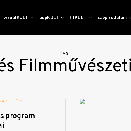
toggle
toggle
toggle
vizuálKULT
popKULT
litKULT
szépirodalom
child
child
child
menu
menu
menu
TAG:
 és Filmművészet
UÁLKULT HÍREK
os program
ai