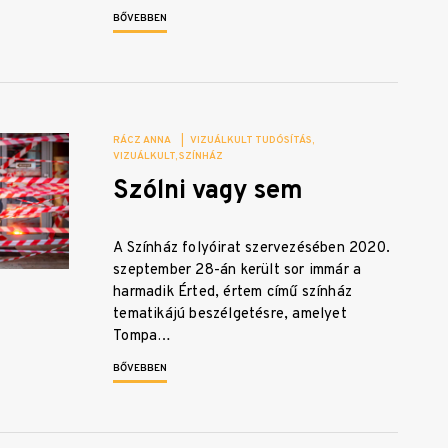
BŐVEBBEN
RÁCZ ANNA
|
VIZUÁLKULT TUDÓSÍTÁS
VIZUÁLKULT
SZÍNHÁZ
Szólni vagy sem
A Színház folyóirat szervezésében 2020.
szeptember 28-án került sor immár a
harmadik Érted, értem című színház
tematikájú beszélgetésre, amelyet
Tompa…
BŐVEBBEN