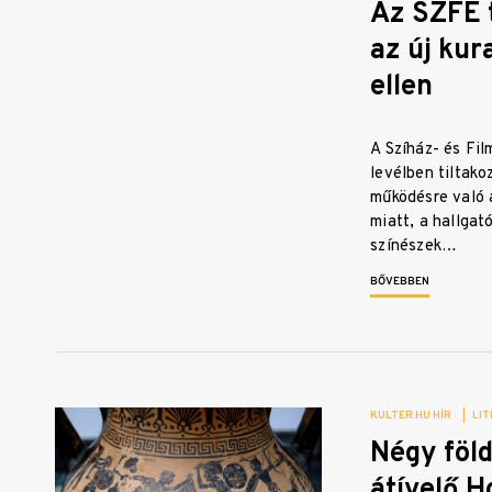
Az SZFE t
az új kur
ellen
A Szíház- és Fi
levélben tiltako
működésre való 
miatt, a hallgat
színészek…
BŐVEBBEN
KULTER.HU HÍR
|
LIT
Négy föl
átívelő 