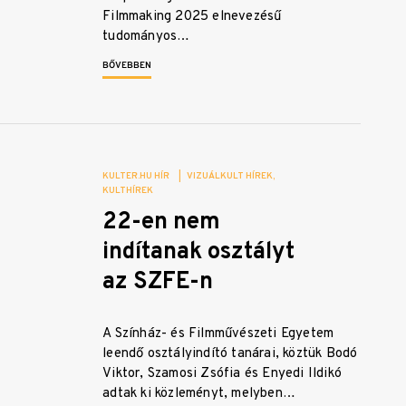
Filmmaking 2025 elnevezésű
tudományos…
BŐVEBBEN
KULTER.HU HÍR
|
VIZUÁLKULT HÍREK
KULTHÍREK
22-en nem
indítanak osztályt
az SZFE-n
A Színház- és Filmművészeti Egyetem
leendő osztályindító tanárai, köztük Bodó
Viktor, Szamosi Zsófia és Enyedi Ildikó
adtak ki közleményt, melyben…