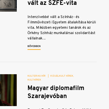
vált az SZFE-vita
Intenzívebbé vált a Színház- és
Filmművészeti Egyetem átalakítása körüli
vita. Miközben egyetemi tanárok és az
Örkény Színház munkatársai szolidaritást
vállalnak…
BŐVEBBEN
KULTER.HU HÍR
|
VIZUÁLKULT HÍREK
KULTHÍREK
Magyar diplomafilm
Szarajevóban