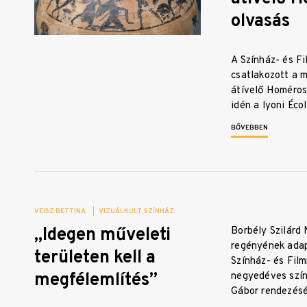
olvasás
A Színház- és F
csatlakozott a m
átívelő Homéros
idén a lyoni Éc
BŐVEBBEN
VEISZ BETTINA
|
VIZUÁLKULT
SZÍNHÁZ
„Idegen műveleti
Borbély Szilárd
regényének adapt
területen kell a
Színház- és Fil
megfélemlítés”
negyedéves szí
Gábor rendezés