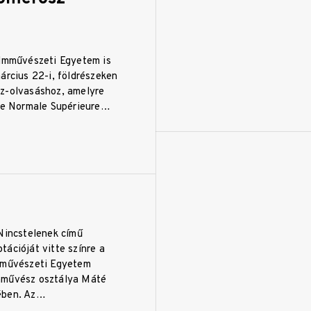
ilmművészeti Egyetem is
árcius 22-i, földrészeken
z-olvasáshoz, amelyre
ole Normale Supérieure…
 Nincstelenek című
ációját vitte színre a
mművészeti Egyetem
nművész osztálya Máté
ében. Az…