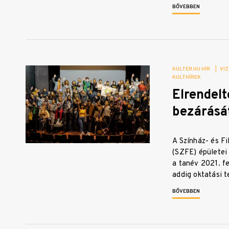
BŐVEBBEN
KULTER.HU HÍR
|
VIZ
KULTHÍREK
Elrendel
bezárásá
A Színház- és F
(SZFE) épületei 
a tanév 2021. fe
addig oktatási
BŐVEBBEN