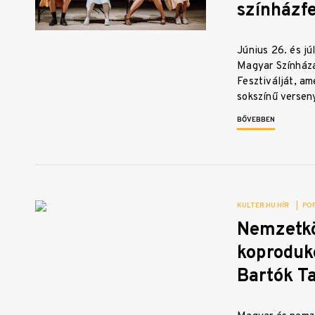
színházfe
Június 26. és júl
Magyar Színháza
Fesztiválját, am
sokszínű verse
BŐVEBBEN
KULTER.HU HÍR
|
PO
Nemzetk
koproduk
Bartók T