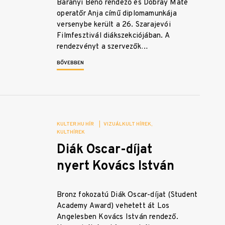
Baranyi Benő rendező és Dobray Máté
operatőr Anja című diplomamunkája
versenybe került a 26. Szarajevói
Filmfesztivál diákszekciójában. A
rendezvényt a szervezők…
BŐVEBBEN
KULTER.HU HÍR
|
VIZUÁLKULT HÍREK
KULTHÍREK
Diák Oscar-díjat
nyert Kovács István
Bronz fokozatú Diák Oscar-díjat (Student
Academy Award) vehetett át Los
Angelesben Kovács István rendező.