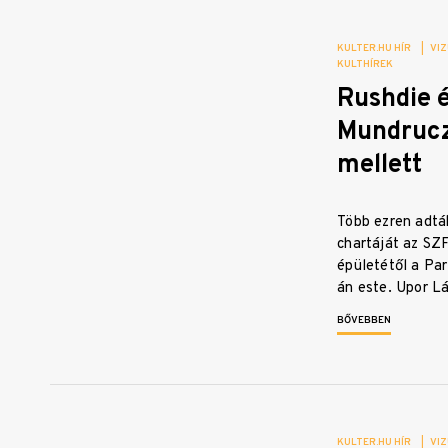
KULTER.HU HÍR
|
VIZ
KULTHÍREK
Rushdie 
Mundrucz
mellett
Több ezren adtá
chartáját az SZF
épületétől a Pa
án este. Upor L
BŐVEBBEN
KULTER.HU HÍR
|
VIZ