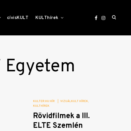
open
toggle
toggle
cívisKULT
KULThírek
child
child
menu
menu
search
form
i Egyetem
KULTER.HU HÍR
|
VIZUÁLKULT HÍREK
KULTHÍREK
Rövidfilmek a III.
ELTE Szemlén