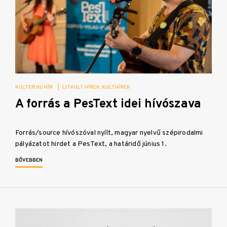
KULTER.HU HÍR
|
LITKULT HÍREK
KULTHÍREK
A forrás a PesText idei hívószava
Forrás/source hívószóval nyílt, magyar nyelvű szépirodalmi
pályázatot hirdet a PesText, a határidő június 1.
BŐVEBBEN