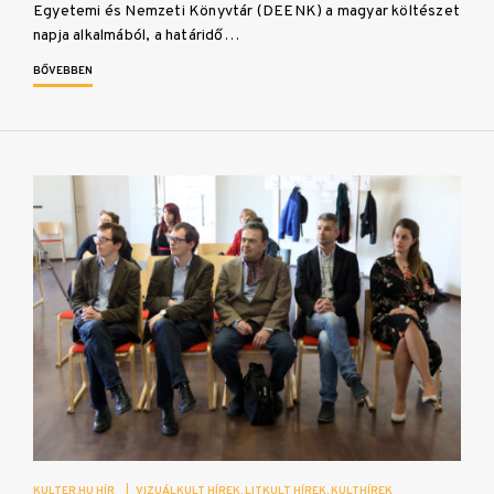
Egyetemi és Nemzeti Könyvtár (DEENK) a magyar költészet
napja alkalmából, a határidő…
BŐVEBBEN
KULTER.HU HÍR
|
VIZUÁLKULT HÍREK
LITKULT HÍREK
KULTHÍREK