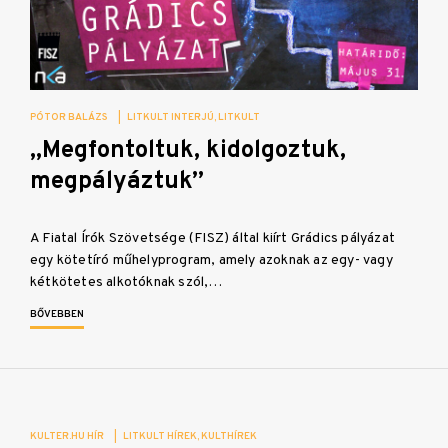
PÓTOR BALÁZS
|
LITKULT INTERJÚ
LITKULT
„Megfontoltuk, kidolgoztuk,
megpályáztuk”
A Fiatal Írók Szövetsége (FISZ) által kiírt Grádics pályázat
egy kötetíró műhelyprogram, amely azoknak az egy- vagy
kétkötetes alkotóknak szól,…
BŐVEBBEN
KULTER.HU HÍR
|
LITKULT HÍREK
KULTHÍREK