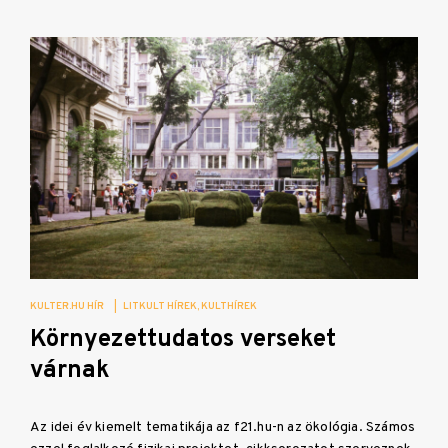
KULTER.HU HÍR
|
LITKULT HÍREK
KULTHÍREK
Környezettudatos verseket
várnak
Az idei év kiemelt tematikája az f21.hu-n az ökológia. Számos