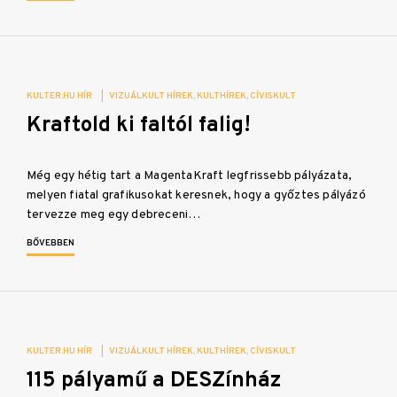
KULTER.HU HÍR
|
VIZUÁLKULT HÍREK
KULTHÍREK
CÍVISKULT
Kraftold ki faltól falig!
Még egy hétig tart a MagentaKraft legfrissebb pályázata,
melyen fiatal grafikusokat keresnek, hogy a győztes pályázó
tervezze meg egy debreceni…
BŐVEBBEN
KULTER.HU HÍR
|
VIZUÁLKULT HÍREK
KULTHÍREK
CÍVISKULT
115 pályamű a DESZínház