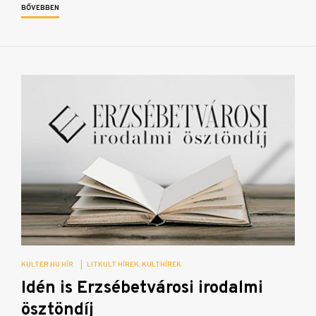
BŐVEBBEN
KULTER.HU HÍR
|
LITKULT HÍREK
KULTHÍREK
Idén is Erzsébetvárosi irodalmi
ösztöndíj