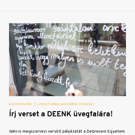
KULTER.HU HÍR
|
LITKULT HÍREK
KULTHÍREK
CÍVISKULT
Írj verset a DEENK üvegfalára!
Idén is megszervezi versíró pályázatát a Debreceni Egyetem