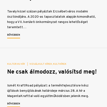
Tavaly közel százan pályáztak Erzsébetváros irodalmi
ösztöndíjára. A 2020-as tapasztalatok alapján kimondható,
hogy a VII. kerületi önkormányzat rangos lehetőséget
teremtett…
BŐVEBBEN
KULTER.HU HÍR
|
VIZUÁLKULT HÍREK
KULTHÍREK
Ne csak álmodozz, valósítsd meg!
Ismét KraftRoad pályázat: a termékfejlesztésre kész
újítások benyújtásának határideje március 28. A hír a
MagentaKrafttal való együttműködésben jelenik meg.
BŐVEBBEN