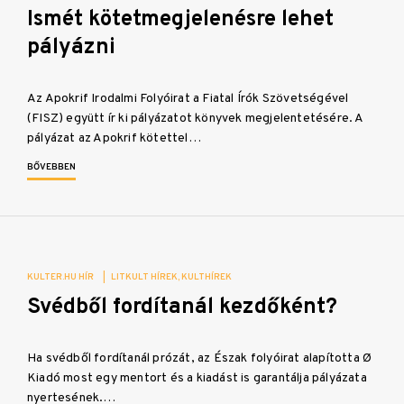
Ismét kötetmegjelenésre lehet
pályázni
Az Apokrif Irodalmi Folyóirat a Fiatal Írók Szövetségével
(FISZ) együtt ír ki pályázatot könyvek megjelentetésére. A
pályázat az Apokrif kötettel…
BŐVEBBEN
KULTER.HU HÍR
|
LITKULT HÍREK
KULTHÍREK
Svédből fordítanál kezdőként?
Ha svédből fordítanál prózát, az Észak folyóirat alapította Ø
Kiadó most egy mentort és a kiadást is garantálja pályázata
nyertesének.…