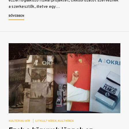
ezzel foglalkozó fizikai projektet, cikksorozatot szerveznek
a szerkesztők, illetve egy…
BŐVEBBEN
KULTER.HU HÍR
|
LITKULT HÍREK
KULTHÍREK