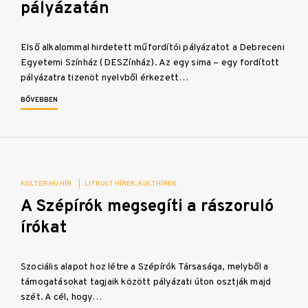
pályázatán
Első alkalommal hirdetett műfordítói pályázatot a Debreceni
Egyetemi Színház (DESZínház). Az egy sima – egy fordított
pályázatra tizenöt nyelvből érkezett…
BŐVEBBEN
KULTER.HU HÍR
|
LITKULT HÍREK
KULTHÍREK
A Szépírók megsegíti a rászoruló
írókat
Szociális alapot hoz létre a Szépírók Társasága, melyből a
támogatásokat tagjaik között pályázati úton osztják majd
szét. A cél, hogy…