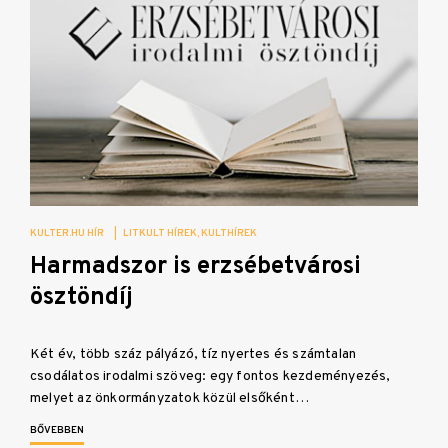
KULTER.HU HÍR
|
LITKULT HÍREK
KULTHÍREK
Harmadszor is erzsébetvárosi
ösztöndíj
Két év, több száz pályázó, tíz nyertes és számtalan
csodálatos irodalmi szöveg: egy fontos kezdeményezés,
melyet az önkormányzatok közül elsőként…
BŐVEBBEN