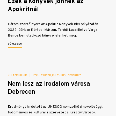
Ezek a könyvek jönnek az
Apokrifnál
Három szerző nyert az Apokrif Könyvek idei pályázatán:
2022–23-ban Körtesi Márton, Taródi Luca illetve Varga
Bence bemutatkozó könyve jelenhet meg.
BŐVEBBEN
KULTER.HU HÍR
|
LITKULT HÍREK
KULTHÍREK
CÍVISKULT
Nem lesz az irodalom városa
Debrecen
Eredményt hirdetett az UNESCO nemzetközi nevelésügyi,
tudományos és kulturális szervezet a Kreatív Városok