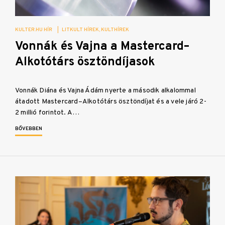
KULTER.HU HÍR
|
LITKULT HÍREK
KULTHÍREK
Vonnák és Vajna a Mastercard–
Alkotótárs ösztöndíjasok
Vonnák Diána és Vajna Ádám nyerte a második alkalommal
átadott Mastercard–Alkotótárs ösztöndíjat és a vele járó 2-
2 millió forintot. A…
BŐVEBBEN