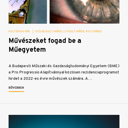
KULTER.HU HÍR
|
VIZUÁLKULT HÍREK
LITKULT HÍREK
KULTHÍREK
Művészeket fogad be a
Műegyetem
A Budapesti Műszaki és Gazdaságtudományi Egyetem (BME)
a Pro Progressio Alapítvánnyal közösen rezidenciaprogramot
hirdet a 2022-es évre művészek számára. A…
BŐVEBBEN