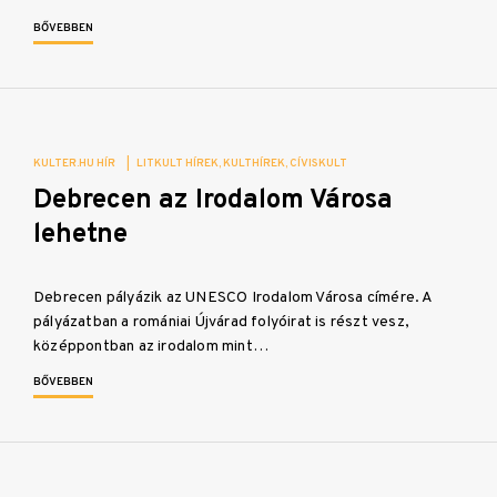
BŐVEBBEN
KULTER.HU HÍR
|
LITKULT HÍREK
KULTHÍREK
CÍVISKULT
Debrecen az Irodalom Városa
lehetne
Debrecen pályázik az UNESCO Irodalom Városa címére. A
pályázatban a romániai Újvárad folyóirat is részt vesz,
középpontban az irodalom mint…
BŐVEBBEN