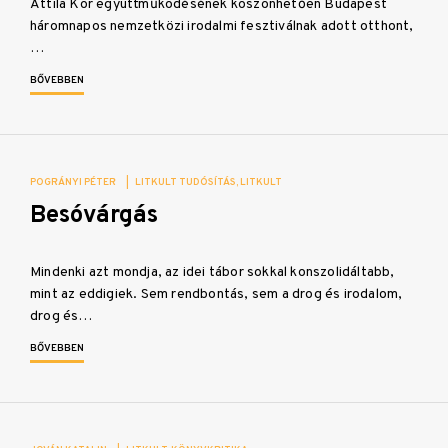
Attila Kör együttműködésének köszönhetően Budapest
háromnapos nemzetközi irodalmi fesztiválnak adott otthont,
…
BŐVEBBEN
POGRÁNYI PÉTER
|
LITKULT TUDÓSÍTÁS
LITKULT
Besóvárgás
Mindenki azt mondja, az idei tábor sokkal konszolidáltabb,
mint az eddigiek. Sem rendbontás, sem a drog és irodalom,
drog és…
BŐVEBBEN