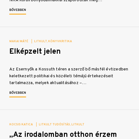
NKA körüli bonyodalmakkal szaporodtak meg…
BŐVEBBEN
MAKAI MÁTÉ
|
LITKULT
KÖNYVKRITIKA
Elképzelt jelen
Az Esernyők a Kossuth téren a szerző bő másfél évtizedben
keletkezett politikai és közéleti témájú értekezéseit
tartalmazza, melyek aktualitásához –…
BŐVEBBEN
KOCSIS KATICA
|
LITKULT TUDÓSÍTÁS
LITKULT
„Az irodalomban otthon érzem