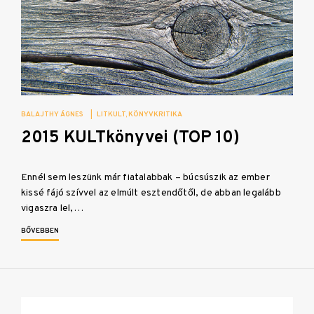
BALAJTHY ÁGNES
|
LITKULT
KÖNYVKRITIKA
2015 KULTkönyvei (TOP 10)
Ennél sem leszünk már fiatalabbak – búcsúszik az ember
kissé fájó szívvel az elmúlt esztendőtől, de abban legalább
vigaszra lel,…
BŐVEBBEN