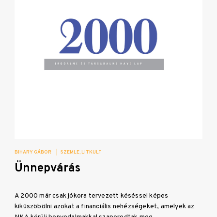
BIHARY GÁBOR
|
SZEMLE
LITKULT
Ünnepvárás
A 2000 már csak jókora tervezett késéssel képes
kiküszöbölni azokat a financiális nehézségeket, amelyek az