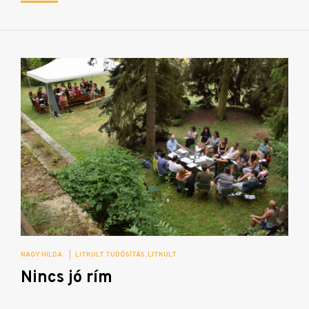
NAGY HILDA
|
LITKULT TUDÓSÍTÁS
LITKULT
Nincs jó rím