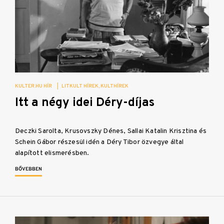
KULTER.HU HÍR
|
LITKULT HÍREK
KULTHÍREK
Itt a négy idei Déry-díjas
Deczki Sarolta, Krusovszky Dénes, Sallai Katalin Krisztina és
Schein Gábor részesül idén a Déry Tibor özvegye által
alapított elismerésben.
BŐVEBBEN