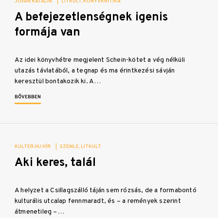
JOVÁN KATALIN
|
LITKULT
KÖNYVKRITIKA
A befejezetlenségnek igenis
formája van
Az idei könyvhétre megjelent Schein-kötet a vég nélküli
utazás távlatából, a tegnap és ma érintkezési sávján
keresztül bontakozik ki. A…
BŐVEBBEN
KULTER.HU HÍR
|
SZEMLE
LITKULT
Aki keres, talál
A helyzet a Csillagszálló táján sem rózsás, de a formabontó
kulturális utcalap fennmaradt, és – a remények szerint
átmenetileg –…