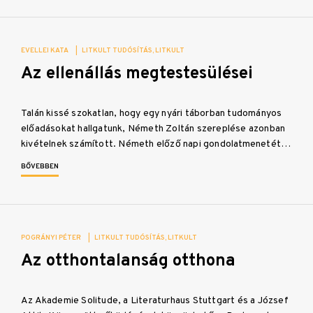
EVELLEI KATA
|
LITKULT TUDÓSÍTÁS
LITKULT
Az ellenállás megtestesülései
Talán kissé szokatlan, hogy egy nyári táborban tudományos
előadásokat hallgatunk, Németh Zoltán szereplése azonban
kivételnek számított. Németh előző napi gondolatmenetét…
BŐVEBBEN
POGRÁNYI PÉTER
|
LITKULT TUDÓSÍTÁS
LITKULT
Az otthontalanság otthona
Az Akademie Solitude, a Literaturhaus Stuttgart és a József