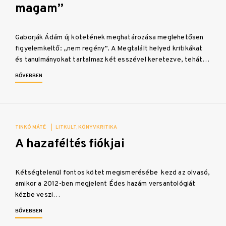
magam”
Gaborják Ádám új kötetének meghatározása meglehetősen
figyelemkeltő: „nem regény”. A Megtalált helyed kritikákat
és tanulmányokat tartalmaz két esszével keretezve, tehát…
BŐVEBBEN
TINKÓ MÁTÉ
|
LITKULT
KÖNYVKRITIKA
A hazaféltés fiókjai
Kétségtelenül fontos kötet megismerésébe kezd az olvasó,
amikor a 2012-ben megjelent Édes hazám versantológiát
kézbe veszi…
BŐVEBBEN