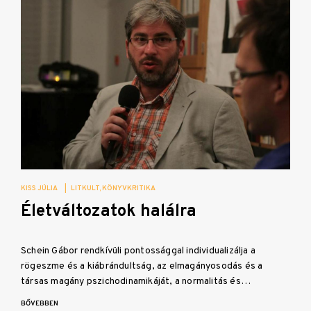
KISS JÚLIA
|
LITKULT
KÖNYVKRITIKA
Életváltozatok halálra
Schein Gábor rendkívüli pontossággal individualizálja a
rögeszme és a kiábrándultság, az elmagányosodás és a
társas magány pszichodinamikáját, a normalitás és…
BŐVEBBEN