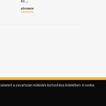
az…
BŐVEBBEN
valamint a zavartalan működés biztosítása érdekében. A cookie
rzőink
Támogatók & Partnerek
Adatvédelmi tájékoztató