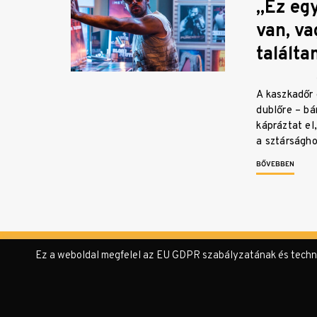
„Ez egy
van, va
találta
A kaszkadőr 
dublőre – b
kápráztat el
a sztárságh
BŐVEBBEN
Ez a weboldal megfelel az EU GDPR szabályzatának és technika
© KULTer.hu – Minden jog fenntartva