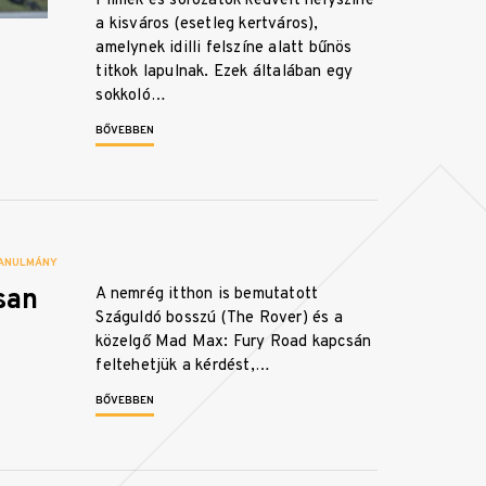
Filmek és sorozatok kedvelt helyszíne
a kisváros (esetleg kertváros),
amelynek idilli felszíne alatt bűnös
titkok lapulnak. Ezek általában egy
sokkoló…
BŐVEBBEN
ANULMÁNY
san
A nemrég itthon is bemutatott
Száguldó bosszú (The Rover) és a
közelgő Mad Max: Fury Road kapcsán
feltehetjük a kérdést,…
BŐVEBBEN