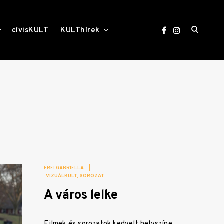
open
toggle
toggle
cívisKULT
KULThírek
child
child
menu
menu
search
form
FREI GABRIELLA
|
VIZUÁLKULT
SOROZAT
A város lelke