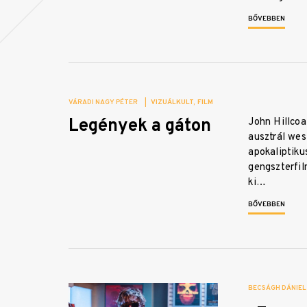
BŐVEBBEN
VÁRADI NAGY PÉTER
|
VIZUÁLKULT
FILM
Legények a gáton
John Hillco
ausztrál wes
apokaliptiku
gengszterfil
ki…
BŐVEBBEN
BECSÁGH DÁNIEL