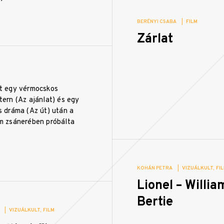
BERÉNYI CSABA
|
FILM
Zárlat
at egy vérmocskos
tern (Az ajánlat) és egy
s dráma (Az út) után a
m zsánerében próbálta
KOHÁN PETRA
|
VIZUÁLKULT
FI
Lionel – Willia
Bertie
|
VIZUÁLKULT
FILM