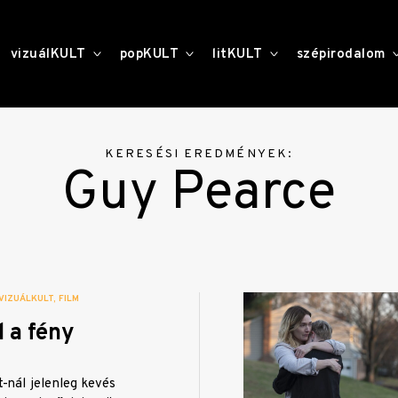
toggle
toggle
toggle
vizuálKULT
popKULT
litKULT
szépirodalom
child
child
child
menu
menu
menu
KERESÉSI EREDMÉNYEK:
Guy Pearce
VIZUÁLKULT
FILM
 a fény
-nál jelenleg kevés