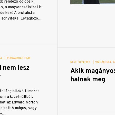
bb rendező dolgozik
, a magyar szálakkal is
delkező A brutalista
bizonyítéka. Letaglózó…
KA
|
VIZUÁLKULT
FILM
NÉMETH PATRIK
|
VIZUÁLKULT
T
l nem lesz
Akik magányo
r
halnak meg
el foglalkozó filmeket
ázni a közelmúltból,
that az Edward Norton
jelzett A mágus, vagy
uy…