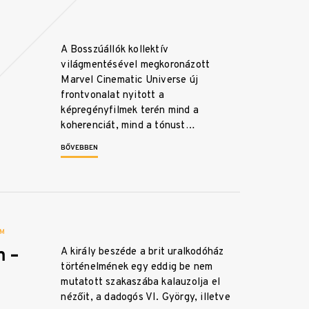
A Bosszúállók kollektív
világmentésével megkoronázott
Marvel Cinematic Universe új
frontvonalat nyitott a
képregényfilmek terén mind a
koherenciát, mind a tónust…
BŐVEBBEN
LM
m –
A király beszéde a brit uralkodóház
történelmének egy eddig be nem
mutatott szakaszába kalauzolja el
nézőit, a dadogós VI. György, illetve