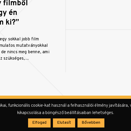
 filmből
gy én
m ki?”
egy sokkal jobb film
ámulatos mutatványokkal
, de nincs meg benne, ami
oz szükséges,…
i, funkcionális cookie-kat használ a felhasználói élmény javítására, 
kikapcsolása a böngésző beállításaiban lehetséges.
Impresszum
Sze
Elfogad
Elutasít
Bővebben