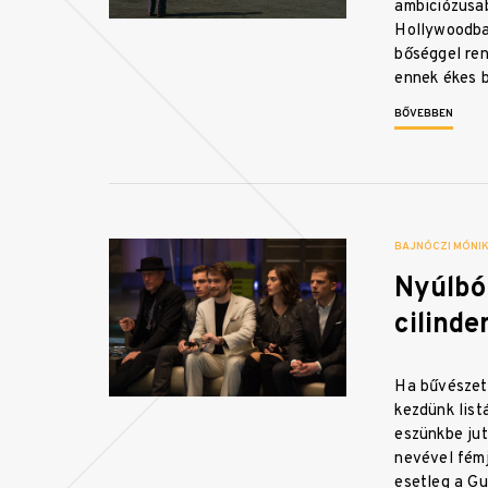
ambiciózusa
Hollywoodban
bőséggel ren
ennek ékes 
BŐVEBBEN
BAJNÓCZI MÓNI
Nyúlbó
cilinde
Ha bűvészett
kezdünk list
eszünkbe ju
nevével fém
esetleg a G