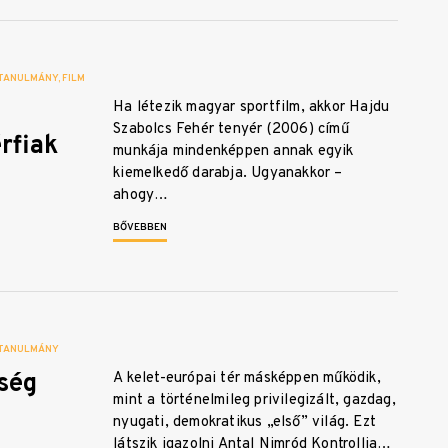
TANULMÁNY
FILM
Ha létezik magyar sportfilm, akkor Hajdu
Szabolcs Fehér tenyér (2006) című
rfiak
munkája mindenképpen annak egyik
kiemelkedő darabja. Ugyanakkor –
ahogy…
BŐVEBBEN
TANULMÁNY
ség
A kelet-európai tér másképpen működik,
mint a történelmileg privilegizált, gazdag,
nyugati, demokratikus „első” világ. Ezt
látszik igazolni Antal Nimród Kontrollja…