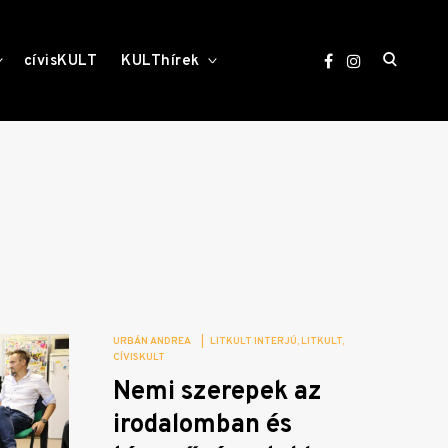
open
toggle
toggle
cívisKULT
KULThírek
child
child
menu
menu
search
form
URBÁN ANDREA
|
LITKULT INTERJÚ
LITKULT
CÍVISKULT
Nemi szerepek az
irodalomban és