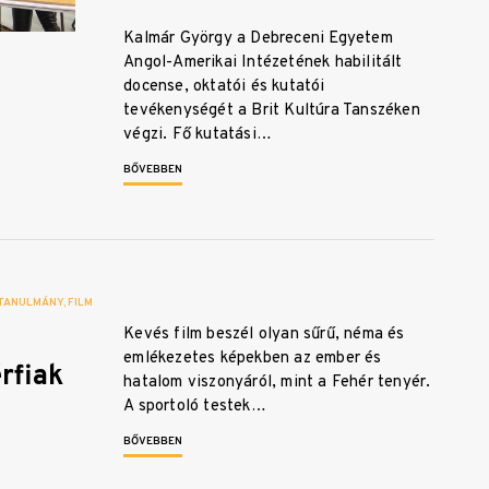
Kalmár György a Debreceni Egyetem
Angol-Amerikai Intézetének habilitált
docense, oktatói és kutatói
tevékenységét a Brit Kultúra Tanszéken
végzi. Fő kutatási…
BŐVEBBEN
TANULMÁNY
FILM
Kevés film beszél olyan sűrű, néma és
emlékezetes képekben az ember és
rfiak
hatalom viszonyáról, mint a Fehér tenyér.
A sportoló testek…
BŐVEBBEN