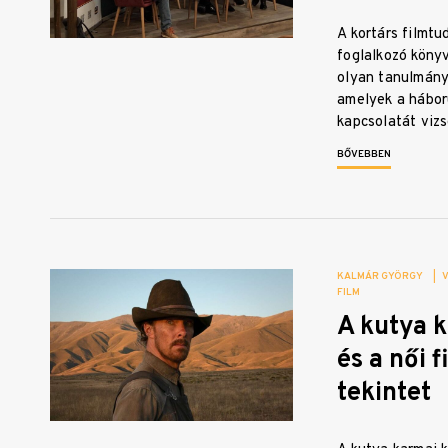
A kortárs filmt
foglalkozó köny
olyan tanulmány
amelyek a hábor
kapcsolatát viz
BŐVEBBEN
KALMÁR GYÖRGY
|
FILM
A kutya 
és a női 
tekintet