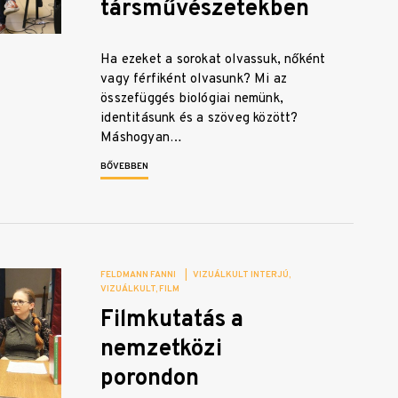
társművészetekben
Ha ezeket a sorokat olvassuk, nőként
vagy férfiként olvasunk? Mi az
összefüggés biológiai nemünk,
identitásunk és a szöveg között?
Máshogyan…
BŐVEBBEN
FELDMANN FANNI
|
VIZUÁLKULT INTERJÚ
VIZUÁLKULT
FILM
Filmkutatás a
nemzetközi
porondon