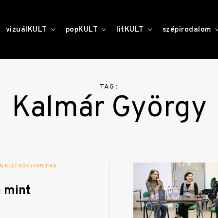
toggle
toggle
toggle
vizuálKULT
popKULT
litKULT
szépirodalom
child
child
child
menu
menu
menu
TAG:
Kalmár György
ÁLKULT
KÖNYVKRITIKA
 mint