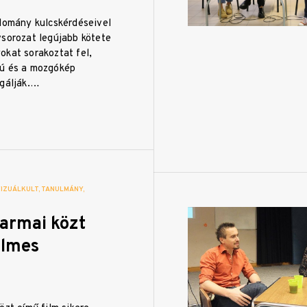
udomány kulcskérdéseivel
vsorozat legújabb kötete
okat sorakoztat fel,
ú és a mozgókép
sgálják.…
VIZUÁLKULT
TANULMÁNY
karmai közt
filmes