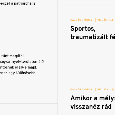
eszél a patriarchális
KALMÁR GYÖRGY
|
VIZUÁLKULT
Sportos,
traumatizált fé
 tűnt magától
magyar nyelvterületen élő
ontosnak érzik-e majd,
enek egy különösebb
KALMÁR GYÖRGY
|
VIZUÁLKULT
Amikor a mély
visszanéz rád