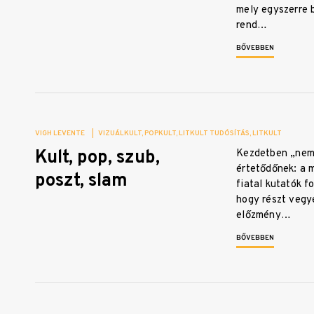
mely egyszerre b
rend…
BŐVEBBEN
VIGH LEVENTE
|
VIZUÁLKULT
POPKULT
LITKULT TUDÓSÍTÁS
LITKULT
Kult, pop, szub,
Kezdetben „nem
értetődőnek: a 
poszt, slam
fiatal kutatók f
hogy részt vegy
előzmény…
BŐVEBBEN