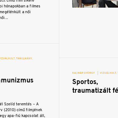
özt című film sikere
bi hónapokban a filmes
megélénkült a női
 női…
VIZUÁLKULT
TANULMÁNY
KALMÁR GYÖRGY
|
VIZUÁLKULT
mmunizmus
Sportos,
traumatizált fé
l Szelíd teremtés – A
rv (2010) című filmjének
gy apa-fiú kapcsolat áll,