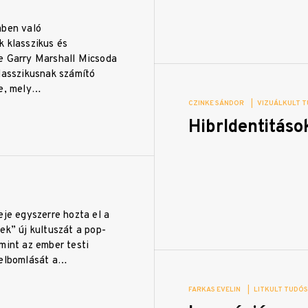
mben való
k klasszikus és
e Garry Marshall Micsoda
lasszikusnak számító
je, mely…
CZINKE SÁNDOR
|
VIZUÁLKULT T
HibrIdentitáso
eje egyszerre hozta el a
ek” új kultuszát a pop-
mint az ember testi
felbomlását a…
FARKAS EVELIN
|
LITKULT TUDÓS