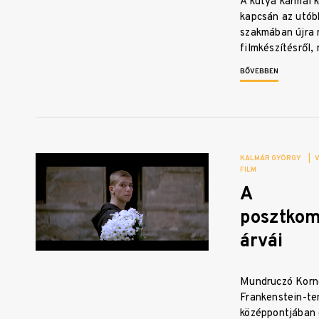
A kutya karmai k
kapcsán az utób
szakmában újra 
filmkészítésről,
BŐVEBBEN
KALMÁR GYÖRGY
|
FILM
A
posztko
árvái
Mundruczó Korné
Frankenstein-te
középpontjában e