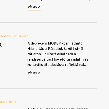
BŐVEBBEN
UDÓSÍTÁS
VIZUÁLKULT
k
A debreceni MODEM-ben látható
Hibriditás a Kárpátok között című
tárlaton kiállított alkotások a
rendszerváltást követő társadalmi és
kulturális átalakulásra reflektálnak.…
BŐVEBBEN
ÍTÁS
LITKULT