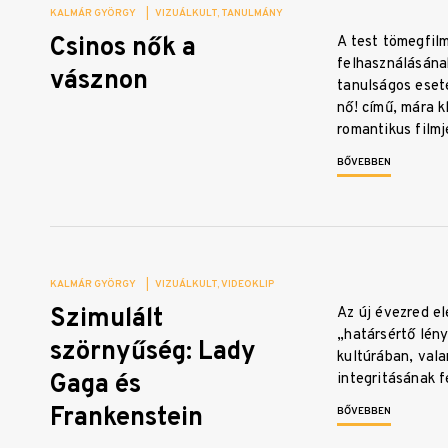
KALMÁR GYÖRGY
|
VIZUÁLKULT
TANULMÁNY
Csinos nők a
A test tömegfil
felhasználásána
vásznon
tanulságos eset
nő! című, mára k
romantikus film
BŐVEBBEN
KALMÁR GYÖRGY
|
VIZUÁLKULT
VIDEOKLIP
Szimulált
Az új évezred el
„határsértő lény
szörnyűség: Lady
kultúrában, vala
Gaga és
integritásának 
Frankenstein
BŐVEBBEN