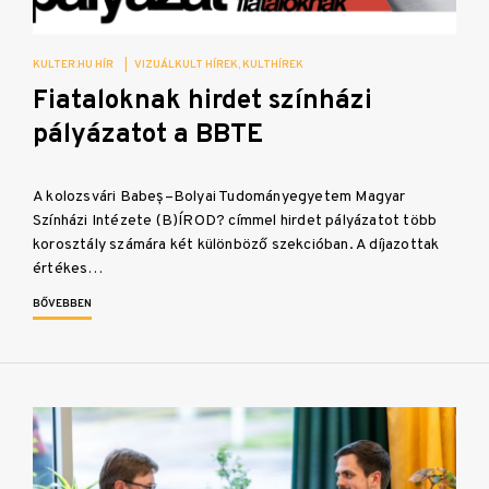
KULTER.HU HÍR
|
VIZUÁLKULT HÍREK
KULTHÍREK
Fiataloknak hirdet színházi
pályázatot a BBTE
A kolozsvári Babeș–Bolyai Tudományegyetem Magyar
Színházi Intézete (B)ÍROD? címmel hirdet pályázatot több
korosztály számára két különböző szekcióban. A díjazottak
értékes…
BŐVEBBEN