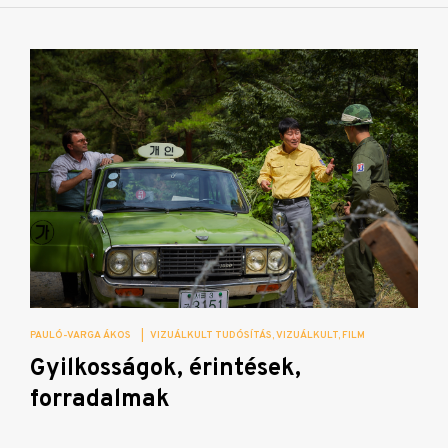
PAULÓ-VARGA ÁKOS
|
VIZUÁLKULT TUDÓSÍTÁS
VIZUÁLKULT
FILM
Gyilkosságok, érintések,
forradalmak