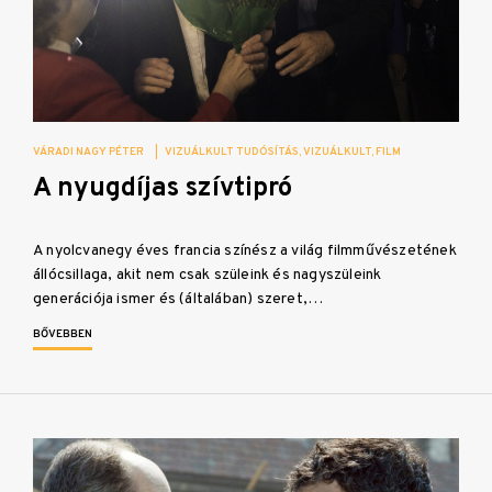
VÁRADI NAGY PÉTER
|
VIZUÁLKULT TUDÓSÍTÁS
VIZUÁLKULT
FILM
A nyugdíjas szívtipró
A nyolcvanegy éves francia színész a világ filmművészetének
állócsillaga, akit nem csak szüleink és nagyszüleink
generációja ismer és (általában) szeret,…
BŐVEBBEN