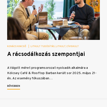
KOVÁCS KINCSŐ
|
LITKULT TUDÓSÍTÁS
LITKULT
CÍVISKULT
A rácsodálkozás szempontjai
A Vágott méret programsorozat nyolcadik alkalmára a
Kölcsey Café & Rooftop Barban került sor 2025. május 21-
én. Az esemény fókuszában…
BŐVEBBEN