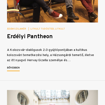
ÁDÁM SZILAMÉR
|
LITKULT TUDÓSÍTÁS
LITKULT
Erdélyi Pantheon
A Kolozsvár-dialógusok 2.0 gyújtópontjában a kultikus
kolozsvári temetkezési hely, a Házsongárdi temető, illetve
az itt nyugvó Hervay Gizella személye és…
BŐVEBBEN