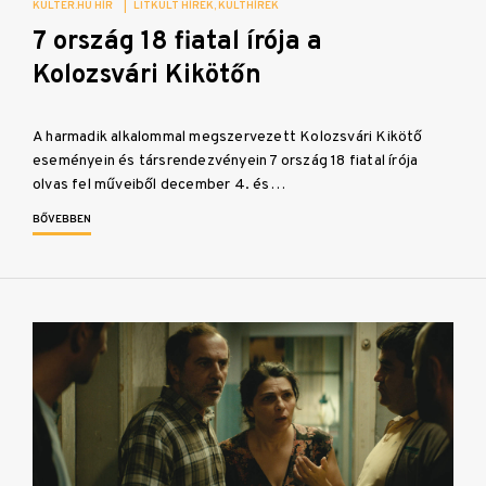
KULTER.HU HÍR
|
LITKULT HÍREK
KULTHÍREK
7 ország 18 fiatal írója a
Kolozsvári Kikötőn
A harmadik alkalommal megszervezett Kolozsvári Kikötő
eseményein és társrendezvényein 7 ország 18 fiatal írója
olvas fel műveiből december 4. és…
BŐVEBBEN