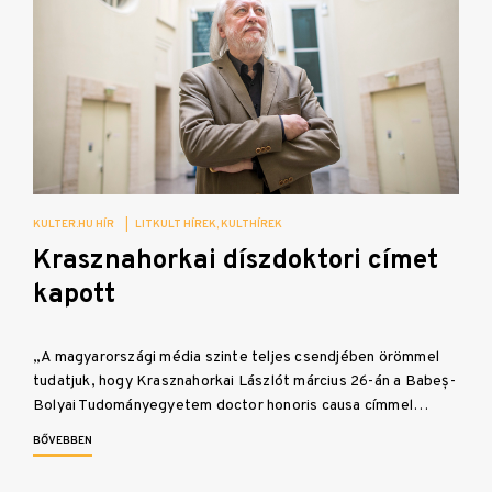
KULTER.HU HÍR
|
LITKULT HÍREK
KULTHÍREK
Krasznahorkai díszdoktori címet
kapott
„A magyarországi média szinte teljes csendjében örömmel
tudatjuk, hogy Krasznahorkai Lászlót március 26-án a Babeș-
Bolyai Tudományegyetem doctor honoris causa címmel…
BŐVEBBEN