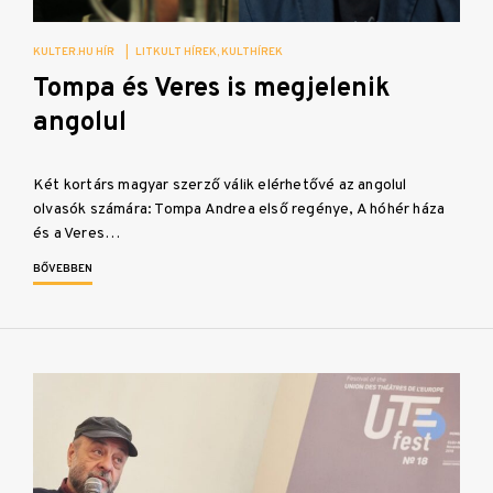
KULTER.HU HÍR
|
LITKULT HÍREK
KULTHÍREK
Tompa és Veres is megjelenik
angolul
Két kortárs magyar szerző válik elérhetővé az angolul
olvasók számára: Tompa Andrea első regénye, A hóhér háza
és a Veres…
BŐVEBBEN