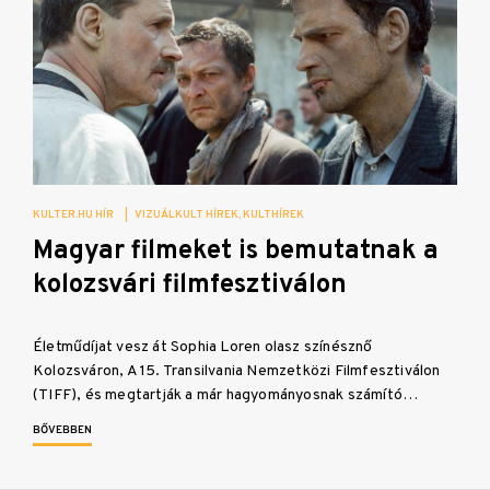
KULTER.HU HÍR
|
VIZUÁLKULT HÍREK
KULTHÍREK
Magyar filmeket is bemutatnak a
kolozsvári filmfesztiválon
Életműdíjat vesz át Sophia Loren olasz színésznő
Kolozsváron, A 15. Transilvania Nemzetközi Filmfesztiválon
(TIFF), és megtartják a már hagyományosnak számító…
BŐVEBBEN