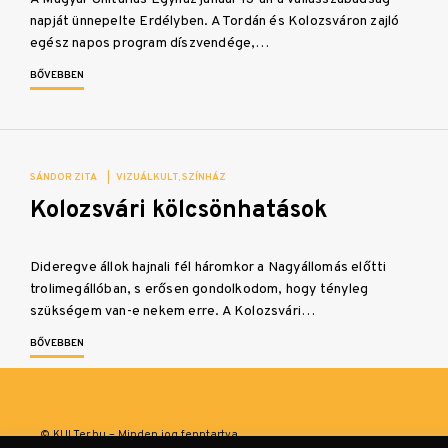
napját ünnepelte Erdélyben. A Tordán és Kolozsváron zajló
egész napos program díszvendége,…
BŐVEBBEN
SÁNDOR ZITA
|
VIZUÁLKULT
SZÍNHÁZ
Kolozsvári kölcsönhatások
Dideregve állok hajnali fél háromkor a Nagyállomás előtti
trolimegállóban, s erősen gondolkodom, hogy tényleg
szükségem van-e nekem erre. A Kolozsvári…
BŐVEBBEN
© KULTer.hu – Minden jog fenntartva