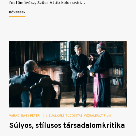
festőművész, Szűcs Attila kolozsvári…
BŐVEBBEN
VÁRADI NAGY PÉTER
|
VIZUÁLKULT TUDÓSÍTÁS
VIZUÁLKULT
FILM
Súlyos, stílusos társadalomkritika