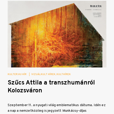
KULTER.HU HÍR
|
VIZUÁLKULT HÍREK
KULTHÍREK
Szűcs Attila a transzhumánról
Kolozsváron
Szeptember 11. a nyugati világ emblematikus dátuma. Idén ez
a nap a nemzetközileg is jegyzett Munkácsy-díjas