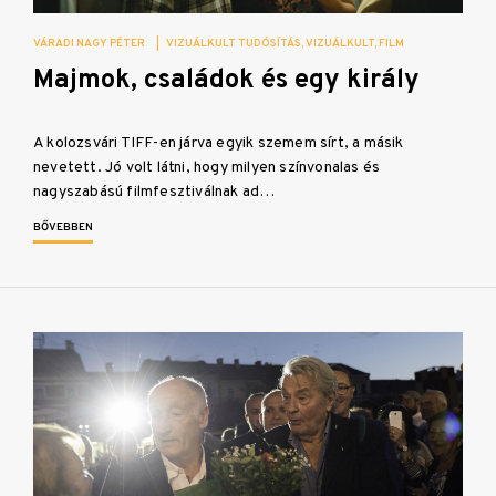
VÁRADI NAGY PÉTER
|
VIZUÁLKULT TUDÓSÍTÁS
VIZUÁLKULT
FILM
Majmok, családok és egy király
A kolozsvári TIFF-en járva egyik szemem sírt, a másik
nevetett. Jó volt látni, hogy milyen színvonalas és
nagyszabású filmfesztiválnak ad…
BŐVEBBEN