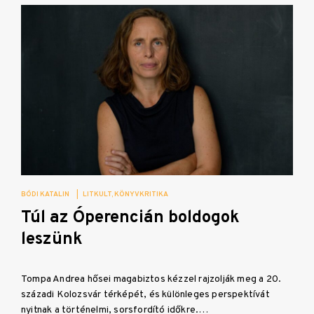
BÓDI KATALIN
|
LITKULT
KÖNYVKRITIKA
Túl az Óperencián boldogok
leszünk
Tompa Andrea hősei magabiztos kézzel rajzolják meg a 20.
századi Kolozsvár térképét, és különleges perspektívát
nyitnak a történelmi, sorsfordító időkre.…