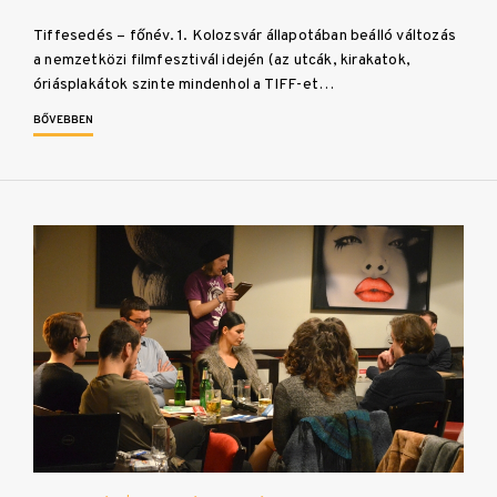
Tiffesedés – főnév. 1. Kolozsvár állapotában beálló változás
a nemzetközi filmfesztivál idején (az utcák, kirakatok,
óriásplakátok szinte mindenhol a TIFF-et…
BŐVEBBEN