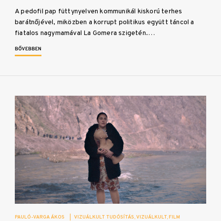
A pedofil pap füttynyelven kommunikál kiskorú terhes
barátnőjével, miközben a korrupt politikus együtt táncol a
fiatalos nagymamával La Gomera szigetén.…
BŐVEBBEN
PAULÓ-VARGA ÁKOS
|
VIZUÁLKULT TUDÓSÍTÁS
VIZUÁLKULT
FILM