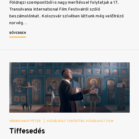
Földrajzi szempontból is nagy merítéssel folytatjuk a 17.
Transilvania International Film Festivalról szóló
beszámolónkat. Kolozsvár szívében láttunk még velőtrázó
norvég…
BŐVEBBEN
VÁRADI NAGY PÉTER
|
VIZUÁLKULT TUDÓSÍTÁS
VIZUÁLKULT
FILM
Tiffesedés