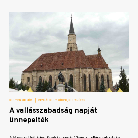
KULTER.HU HÍR
|
VIZUÁLKULT HÍREK
KULTHÍREK
A vallásszabadság napját
ünnepelték
A Magyar Unitárius Egyház január 13-án a vallásszabadság