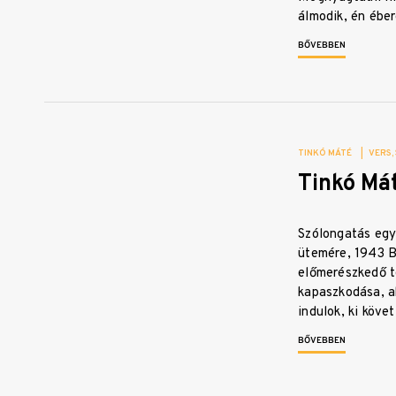
álmodik, én ébe
BŐVEBBEN
TINKÓ MÁTÉ
|
VERS
Tinkó Má
Szólongatás egy
ütemére, 1943 B
előmerészkedő t
kapaszkodása, a
indulok, ki köve
BŐVEBBEN