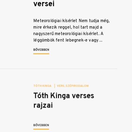
versei
Meteorológiai kísérlet Nem tudja még,
mire érkezik reggel, hol tart majd a
nagyszerű meteorológiai kísérlet. A
léggömbök fent lebegnek-e vagy…
BŐVEBBEN
TÓTH KINGA
|
VERS
SZÉPIRODALOM
Tóth Kinga verses
rajzai
BŐVEBBEN