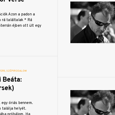
ációk Azon a padon a
 rá találtalak * Rá
iterrán éjben ott ült egy
VERS
SZÉPIRODALOM
 Beáta:
rsek)
k egy óriás bennem.
 találja helyét.
iába próbálom. Ha