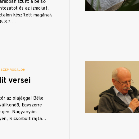
arabban szült: a belső
ntozatot és az izmokat.
ztalon készített magának
.8.3.7.…
SZÉPIRODALOM
it versei
tér az olajággal Béke
 vállkendő, Egyszerre
idegen. Nagyanyám
lyen, Kicsorbult rajta…