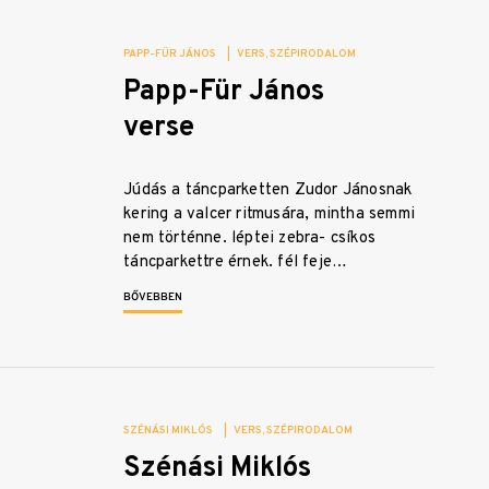
PAPP-FÜR JÁNOS
|
VERS
SZÉPIRODALOM
Papp-Für János
verse
Júdás a táncparketten Zudor Jánosnak
kering a valcer ritmusára, mintha semmi
nem történne. léptei zebra- csíkos
táncparkettre érnek. fél feje…
BŐVEBBEN
SZÉNÁSI MIKLÓS
|
VERS
SZÉPIRODALOM
Szénási Miklós