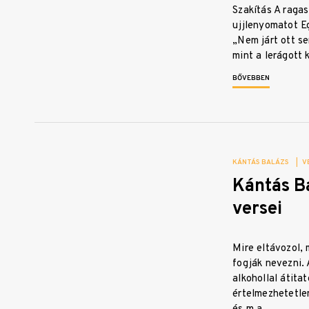
Szakítás A ragas
ujjlenyomatot E
„Nem járt ott se
mint a lerágott
BŐVEBBEN
KÁNTÁS BALÁZS
|
V
Kántás B
versei
Mire eltávozol,
fogják nevezni.
alkohollal átita
értelmezhetetle