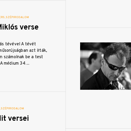
ERS
SZÉPIRODALOM
iklós verse
ás tévével A tévét
műsorújságban azt írták,
en számolnak be a test
. A médium 34…
SZÉPIRODALOM
it versei