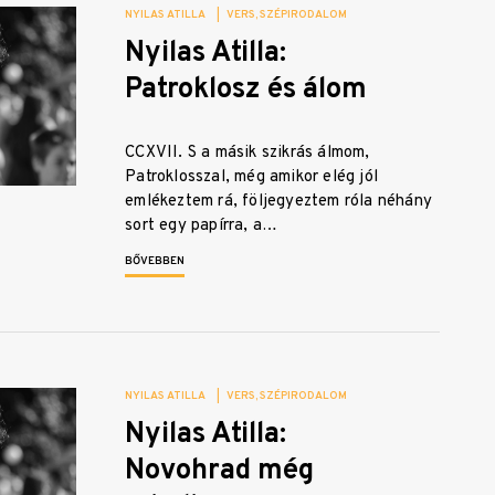
NYILAS ATILLA
|
VERS
SZÉPIRODALOM
Nyilas Atilla:
Patroklosz és álom
CCXVII. S a másik szikrás álmom,
Patroklosszal, még amikor elég jól
emlékeztem rá, följegyeztem róla néhány
sort egy papírra, a…
BŐVEBBEN
NYILAS ATILLA
|
VERS
SZÉPIRODALOM
Nyilas Atilla:
Novohrad még