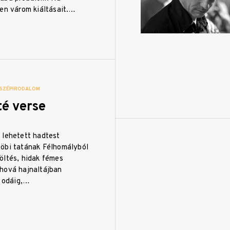
ren várom kiáltásait.…
SZÉPIRODALOM
té verse
 lehetett hadtest
öbi tatának Félhomályból
öltés, hidak fémes
hová hajnaltájban
t odáig,…