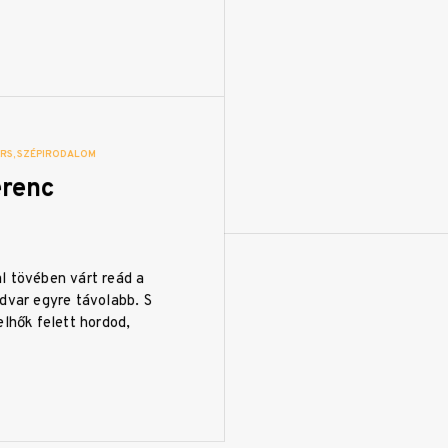
ERS
SZÉPIRODALOM
erenc
l tövében várt reád a
dvar egyre távolabb. S
elhők felett hordod,