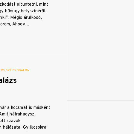
zkodást eltüntetni, mint
gy bűnügy helyszínéről.
nki”, Mégis árulkodó,
 köröm, Ahogy…
ERS
SZÉPIRODALOM
alázs
 már a kocsmát is másként
 Amit hátrahagysz,
tott szavak
n hálózata. Gyilkosokra