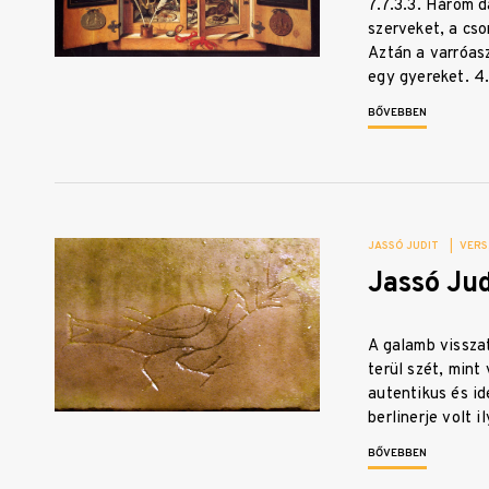
7.7.3.3. Három d
szerveket, a cso
Aztán a varróas
egy gyereket. 4
BŐVEBBEN
JASSÓ JUDIT
|
VERS
Jassó Jud
A galamb vissza
terül szét, mint
autentikus és 
berlinerje volt i
BŐVEBBEN