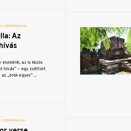
RS
SZÉPIRODALOM
lla: Az
hívás
y eszménk, az is közös
út hívás” – egy széttört
a az „örök egyes”…
S
SZÉPIRODALOM
or verse