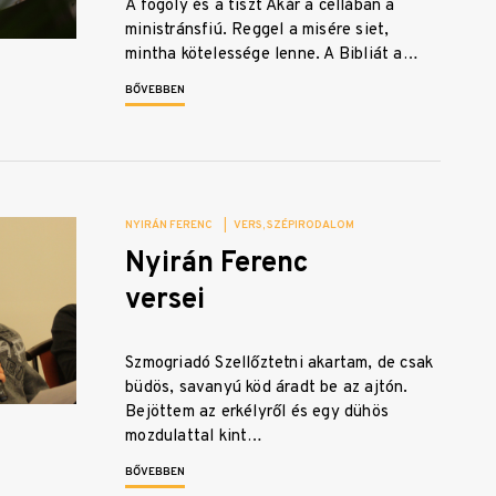
A fogoly és a tiszt Akár a cellában a
ministránsfiú. Reggel a misére siet,
mintha kötelessége lenne. A Bibliát a…
BŐVEBBEN
NYIRÁN FERENC
|
VERS
SZÉPIRODALOM
Nyirán Ferenc
versei
Szmogriadó Szellőztetni akartam, de csak
büdös, savanyú köd áradt be az ajtón.
Bejöttem az erkélyről és egy dühös
mozdulattal kint…
BŐVEBBEN