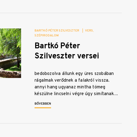
BARTKÓ PÉTER SZILVESZTER
|
VERS
SZÉPIRODALOM
Bartkó Péter
Szilveszter versei
bedobozolva állunk egy üres szobában
rágalmak verődnek a falakról vissza.
annyi hang ugyanaz mintha tömeg
készülne lincselni végre úgy simítanak…
BŐVEBBEN