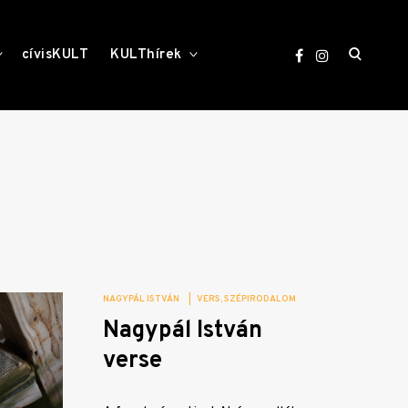
open
toggle
toggle
cívisKULT
KULThírek
child
child
menu
menu
search
form
NAGYPÁL ISTVÁN
|
VERS
SZÉPIRODALOM
Nagypál István
verse