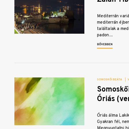
Mediterrán vari
mediterrán éjben
találtalak a med
padon…
BŐVEBBEN
SOMOSKŐI BEÁTA
|
Somoskői
Óriás (ve
Óriás álma Laki
Gyakran fél, nem
Megnyugtatni h