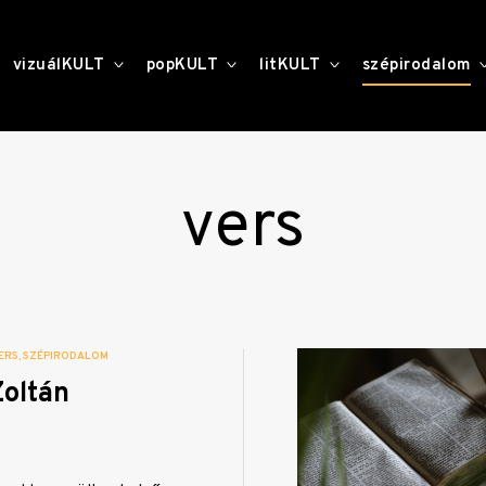
toggle
toggle
toggle
vizuálKULT
popKULT
litKULT
szépirodalom
child
child
child
menu
menu
menu
vers
ERS
SZÉPIRODALOM
oltán