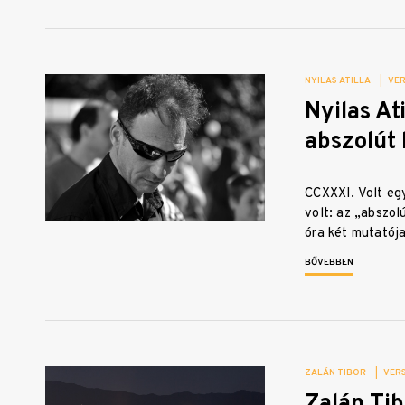
NYILAS ATILLA
|
VE
Nyilas Ati
abszolút 
CCXXXI. Volt eg
volt: az „abszol
óra két mutatój
BŐVEBBEN
ZALÁN TIBOR
|
VER
Zalán Tib