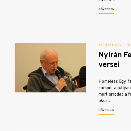
és m a…
BŐVEBBEN
NYIRÁN FERENC
|
V
Nyirán F
versei
Homeless Egy fa
sorsod, a pályau
mert orrodat a f
okos…
BŐVEBBEN