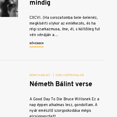
mindig
CXCVI. (Ha sorozatomba bele-belenéz,
megkísérti olykor az emlékezés, és ha
régi szarkazmusa, íme, él, s költőileg fut
vén vénáján a…
BŐVEBBEN
NÉMETH BÁLINT
|
VERS
SZÉPIRODALOM
Németh Bálint verse
A Good Day To Die Bruce Willisnek Ez a
nap éppen alkalmas lesz, gondoltam. A
nyár emésztő szorgoskodása mégis
elcsüggesztett.…