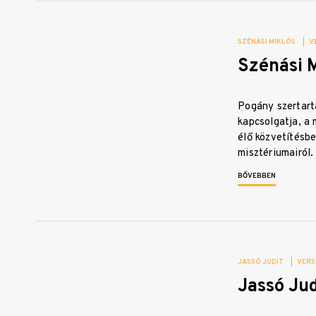
SZÉNÁSI MIKLÓS
|
V
Szénási M
Pogány szertart
kapcsolgatja, a 
élő közvetítésb
misztériumairól
BŐVEBBEN
JASSÓ JUDIT
|
VERS
Jassó Jud