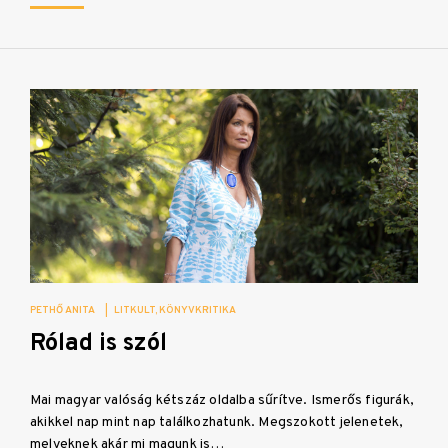
PETHŐ ANITA
|
LITKULT
KÖNYVKRITIKA
Rólad is szól
Mai magyar valóság kétszáz oldalba sűrítve. Ismerős figurák,
akikkel nap mint nap találkozhatunk. Megszokott jelenetek,
melyeknek akár mi magunk is…