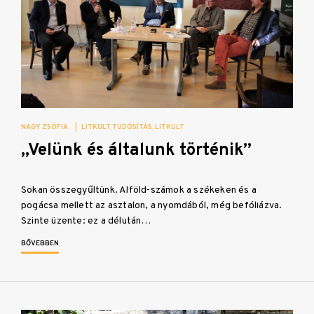
NAGY ZSÓFIA
|
LITKULT TUDÓSÍTÁS
LITKULT
„Velünk és általunk történik”
Sokan összegyűltünk. Alföld-számok a székeken és a
pogácsa mellett az asztalon, a nyomdából, még befóliázva.
Szinte üzente: ez a délután…
BŐVEBBEN