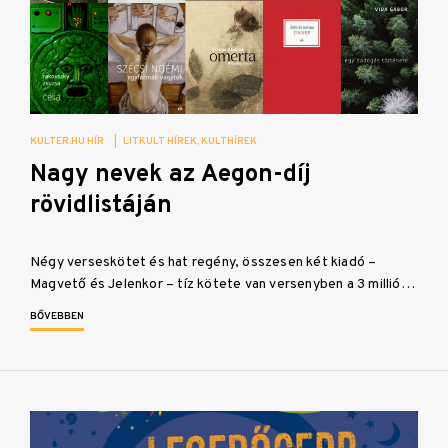
KULTER.HU HÍR
|
LITKULT HÍREK
KULTHÍREK
Nagy nevek az Aegon-díj
rövidlistáján
Négy verseskötet és hat regény, összesen két kiadó –
Magvető és Jelenkor – tíz kötete van versenyben a 3 millió…
BŐVEBBEN