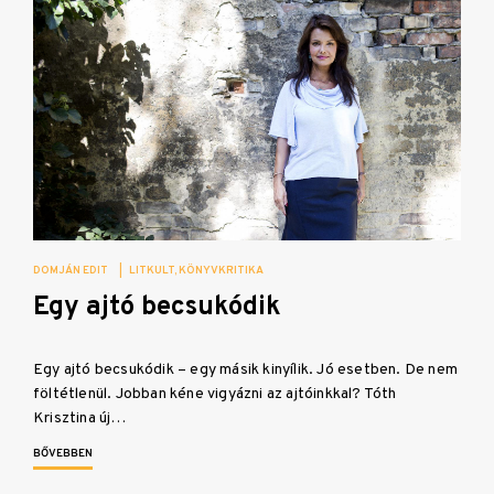
DOMJÁN EDIT
|
LITKULT
KÖNYVKRITIKA
Egy ajtó becsukódik
Egy ajtó becsukódik – egy másik kinyílik. Jó esetben. De nem
föltétlenül. Jobban kéne vigyázni az ajtóinkkal? Tóth
Krisztina új…
BŐVEBBEN