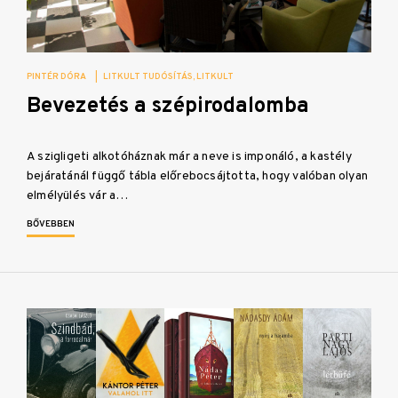
PINTÉR DÓRA
|
LITKULT TUDÓSÍTÁS
LITKULT
Bevezetés a szépirodalomba
A szigligeti alkotóháznak már a neve is imponáló, a kastély
bejáratánál függő tábla előrebocsájtotta, hogy valóban olyan
elmélyülés vár a…
BŐVEBBEN