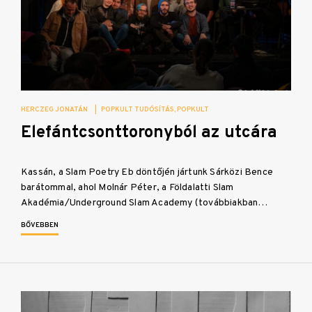
HERCZEG JONATÁN
|
POPKULT TUDÓSÍTÁS
POPKULT
Elefántcsonttoronyból az utcára
Kassán, a Slam Poetry Eb döntőjén jártunk Sárközi Bence
barátommal, ahol Molnár Péter, a Földalatti Slam
Akadémia/Underground Slam Academy (továbbiakban…
BŐVEBBEN