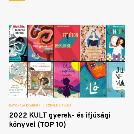
KATONA ALEXANDRA
|
SZEMLE
LITKULT
2022 KULT gyerek- és ifjúsági
könyvei (TOP 10)