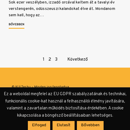
Sok ezer veszélyben, izzadó orcával keltem át a tavalyi év
verstengerén, odüsszeuszi kalandokat élve át. Mondanom
sem kell, hogy az…
BŐVEBBEN
Page
1
2
3
Következő
navigation
© KULTer.hu – Minden jog fenntartva
Ez a weboldal megfelel az EU GDPR szabályzatának és technikai,
Impresszum
Szerzőink
Támogatók & Partnerek
funkcionális cookie-kat használ a felhasználói élmény javítására,
valamint a zavartalan működés biztosítása érdekében. A cookie
Adatvédelmi tájékoztató
kikapcsolása a böngésző beállításaiban lehetséges.
Elfogad
Elutasít
Bővebben