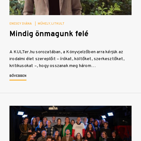
ENESEY DIÁNA
|
MŰHELY
LITKULT
Mindig önmagunk felé
A KULTer.hu sorozatában, a Könyvjelzőben arra kérjük az
irodalmi élet szereplőit – írókat, költőket, szerkesztőket,
kritikusokat –, hogy osszanak meg három…
BŐVEBBEN