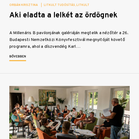
ORBÁN KRISZTINA
|
LITKULT TUDÓSÍTÁS
LITKULT
Aki eladta a lelkét az ördögnek
A Millenáris B pavilonjának galériáján megtelik a nézőtér a 26.
Budapesti Nemzetközi Könyvfesztivál megnyitóját követő
programra, ahol a díszvendég Karl…
BŐVEBBEN