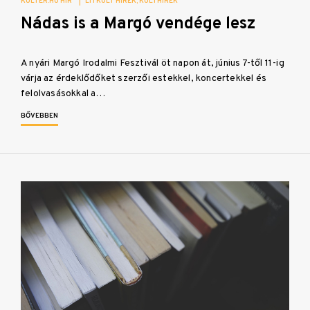
KULTER.HU HÍR
|
LITKULT HÍREK
KULTHÍREK
Nádas is a Margó vendége lesz
A nyári Margó Irodalmi Fesztivál öt napon át, június 7-től 11-ig
várja az érdeklődőket szerzői estekkel, koncertekkel és
felolvasásokkal a…
BŐVEBBEN