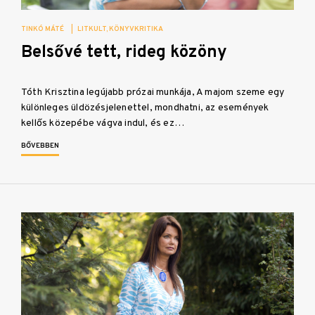
TINKÓ MÁTÉ
|
LITKULT
KÖNYVKRITIKA
Belsővé tett, rideg közöny
Tóth Krisztina legújabb prózai munkája, A majom szeme egy
különleges üldözésjelenettel, mondhatni, az események
kellős közepébe vágva indul, és ez…
BŐVEBBEN