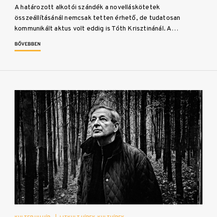
A határozott alkotói szándék a novelláskötetek
összeállításánál nemcsak tetten érhető, de tudatosan
kommunikált aktus volt eddig is Tóth Krisztinánál. A…
BŐVEBBEN