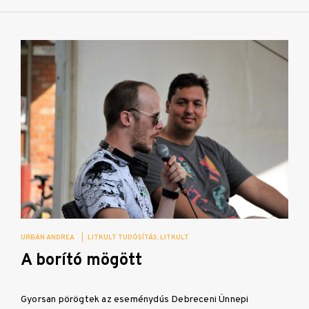
URBÁN ANDREA
|
LITKULT TUDÓSÍTÁS
LITKULT
A borító mögött
Gyorsan pörögtek az eseménydús Debreceni Ünnepi