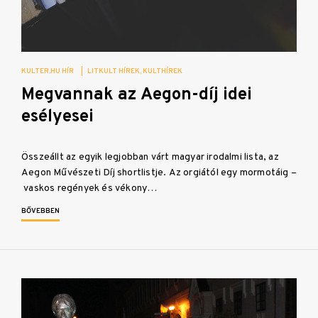
KULTER.HU HÍR
|
LITKULT HÍREK
KULTHÍREK
Megvannak az Aegon-díj idei
esélyesei
Összeállt az egyik legjobban várt magyar irodalmi lista, az
Aegon Művészeti Díj shortlistje. Az orgiától egy mormotáig –
vaskos regények és vékony…
BŐVEBBEN