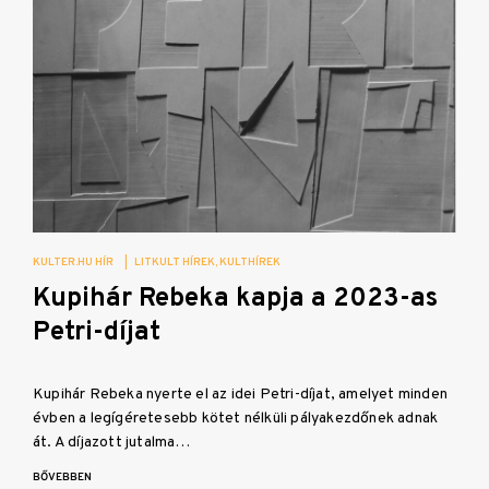
KULTER.HU HÍR
|
LITKULT HÍREK
KULTHÍREK
Kupihár Rebeka kapja a 2023-as
Petri-díjat
Kupihár Rebeka nyerte el az idei Petri-díjat, amelyet minden
évben a legígéretesebb kötet nélküli pályakezdőnek adnak
át. A díjazott jutalma…
BŐVEBBEN