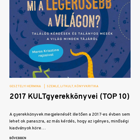
GESZTELYI HERMINA
|
SZEMLE
LITKULT
KÖNYVKRITIKA
2017 KULTgyerekkönyvei (TOP 10)
A gyerekkönyvek megjelenését illetően a 2017-es évben sem
lehet ok panaszra, az más kérdés, hogy az igényes, minőségi
kiadványok köre…
BŐVEBBEN