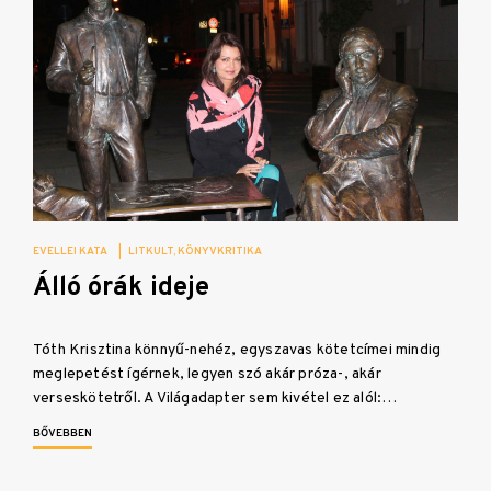
EVELLEI KATA
|
LITKULT
KÖNYVKRITIKA
Álló órák ideje
Tóth Krisztina könnyű-nehéz, egyszavas kötetcímei mindig
meglepetést ígérnek, legyen szó akár próza-, akár
verseskötetről. A Világadapter sem kivétel ez alól:…
BŐVEBBEN