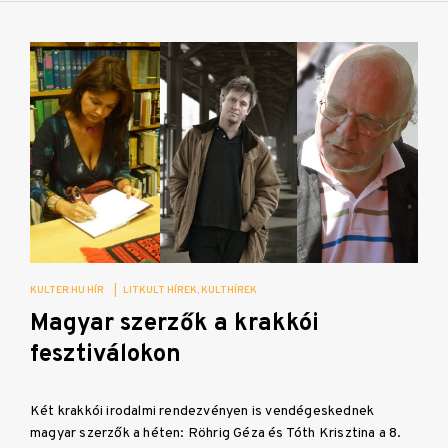
KULTER.HU HÍR
|
LITKULT HÍREK
KULTHÍREK
Magyar szerzők a krakkói
fesztiválokon
Két krakkói irodalmi rendezvényen is vendégeskednek
magyar szerzők a héten: Röhrig Géza és Tóth Krisztina a 8.