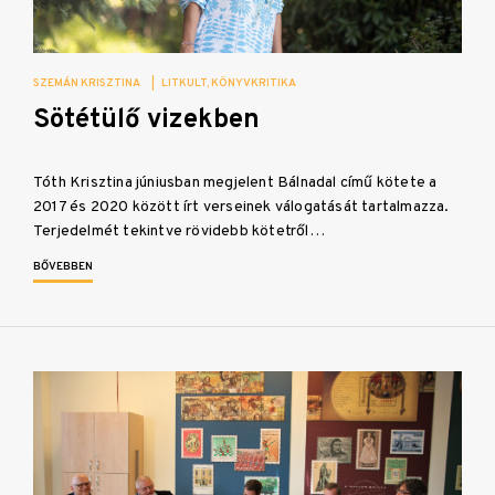
SZEMÁN KRISZTINA
|
LITKULT
KÖNYVKRITIKA
Sötétülő vizekben
Tóth Krisztina júniusban megjelent Bálnadal című kötete a
2017 és 2020 között írt verseinek válogatását tartalmazza.
Terjedelmét tekintve rövidebb kötetről…
BŐVEBBEN