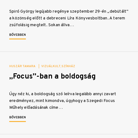
Spiró György legújabb regénye szeptember 29-én „debütált”
a közönség előtt a debreceni Líra Könyvesboltban. A terem
zsúfolásig megtelt. Sokan állva…
BŐVEBBEN
HUSZÁR TAMARA
|
VIZUÁLKULT
SZÍNHÁZ
„Focus”-ban a boldogság
Úgy néz ki, a boldogság szó leírva legalább annyi zavart
eredményez, mint kimondva, úgyhogy a Szegedi Focus
Műhely előadásának címe…
BŐVEBBEN