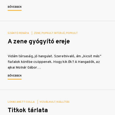
BŐVEBBEN
SZÁNTÓ RENÁTA
|
ZENE
POPKULT INTERJÚ
POPKULT
A zene gyógyító ereje
Vidám társaság, jó hangulat. Szeretnivaló, ám „kicsit más”
fiatalok körébe csöppenek. Hogy kik ők? A Hangadók, az
ajkai Molnár Gábor…
BŐVEBBEN
LOVAS ANETT CSILLA
|
VIZUÁLKULT
KIÁLLÍTÁS
Titkok tárlata