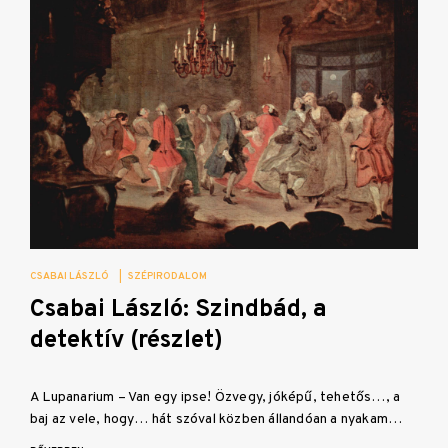
CSABAI LÁSZLÓ
|
SZÉPIRODALOM
Csabai László: Szindbád, a
detektív (részlet)
A Lupanarium – Van egy ipse! Özvegy, jóképű, tehetős…, a
baj az vele, hogy… hát szóval közben állandóan a nyakam…