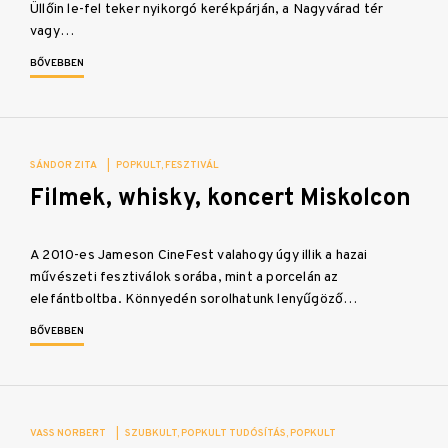
Üllőin le-fel teker nyikorgó kerékpárján, a Nagyvárad tér
vagy…
BŐVEBBEN
SÁNDOR ZITA
|
POPKULT
FESZTIVÁL
Filmek, whisky, koncert Miskolcon
A 2010-es Jameson CineFest valahogy úgy illik a hazai
művészeti fesztiválok sorába, mint a porcelán az
elefántboltba. Könnyedén sorolhatunk lenyűgöző…
BŐVEBBEN
VASS NORBERT
|
SZUBKULT
POPKULT TUDÓSÍTÁS
POPKULT