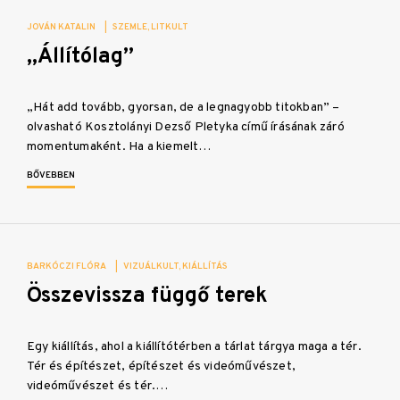
JOVÁN KATALIN
|
SZEMLE
LITKULT
„Állítólag”
„Hát add tovább, gyorsan, de a legnagyobb titokban” –
olvasható Kosztolányi Dezső Pletyka című írásának záró
momentumaként. Ha a kiemelt…
BŐVEBBEN
BARKÓCZI FLÓRA
|
VIZUÁLKULT
KIÁLLÍTÁS
Összevissza függő terek
Egy kiállítás, ahol a kiállítótérben a tárlat tárgya maga a tér.
Tér és építészet, építészet és videóművészet,
videóművészet és tér.…