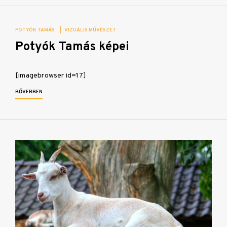
POTYÓK TAMÁS
|
VIZUÁLIS MŰVÉSZET
Potyók Tamás képei
[imagebrowser id=17]
BŐVEBBEN