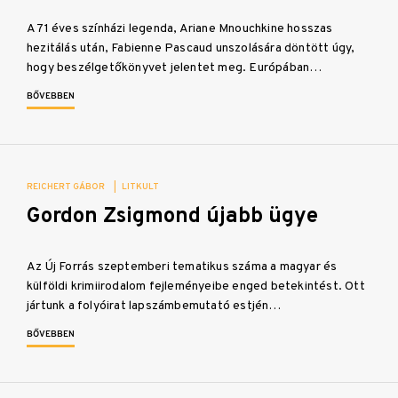
A 71 éves színházi legenda, Ariane Mnouchkine hosszas
hezitálás után, Fabienne Pascaud unszolására döntött úgy,
hogy beszélgetőkönyvet jelentet meg. Európában…
BŐVEBBEN
REICHERT GÁBOR
|
LITKULT
Gordon Zsigmond újabb ügye
Az Új Forrás szeptemberi tematikus száma a magyar és
külföldi krimiirodalom fejleményeibe enged betekintést. Ott
jártunk a folyóirat lapszámbemutató estjén…
BŐVEBBEN