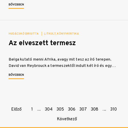
BŐVEBBEN
HUDÁCSKÓ BRIGITTA
|
LITKULT
KÖNYVKRITIKA
Az elveszett termesz
Belga kutató menni Afrika, avagy mit tesz az író terepen.
David van Reybrouck a termeszektől indult két író és egy…
BŐVEBBEN
Page
Előző
1
…
304
305
306
307
308
…
310
navigation
Következő