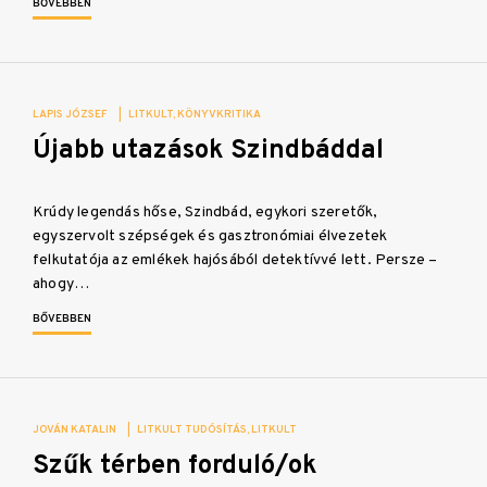
BŐVEBBEN
LAPIS JÓZSEF
|
LITKULT
KÖNYVKRITIKA
Újabb utazások Szindbáddal
Krúdy legendás hőse, Szindbád, egykori szeretők,
egyszervolt szépségek és gasztronómiai élvezetek
felkutatója az emlékek hajósából detektívvé lett. Persze –
ahogy…
BŐVEBBEN
JOVÁN KATALIN
|
LITKULT TUDÓSÍTÁS
LITKULT
Szűk térben forduló/ok