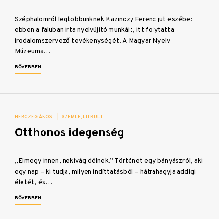
Széphalomról legtöbbünknek Kazinczy Ferenc jut eszébe:
ebben a faluban írta nyelvújító munkáit, itt folytatta
irodalomszervező tevékenységét. A Magyar Nyelv
Múzeuma…
BŐVEBBEN
HERCZEG ÁKOS
|
SZEMLE
LITKULT
Otthonos idegenség
„Elmegy innen, nekivág délnek.” Történet egy bányászról, aki
egy nap – ki tudja, milyen indíttatásból – hátrahagyja addigi
életét, és…
BŐVEBBEN