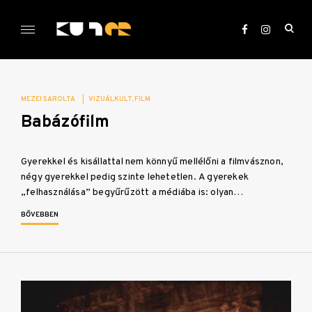
Skip
to
ope
content
sea
KULTer.hu
for
MEZEI SAROLTA
|
VIZUÁLKULT
FILM
Babázófilm
Gyerekkel és kisállattal nem könnyű mellélőni a filmvásznon,
négy gyerekkel pedig szinte lehetetlen. A gyerekek
„felhasználása” begyűrűzött a médiába is: olyan…
BŐVEBBEN