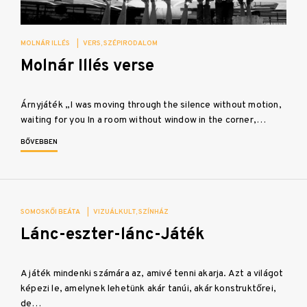
MOLNÁR ILLÉS
|
VERS
SZÉPIRODALOM
Molnár Illés verse
Árnyjáték „I was moving through the silence without motion,
waiting for you In a room without window in the corner,…
BŐVEBBEN
SOMOSKŐI BEÁTA
|
VIZUÁLKULT
SZÍNHÁZ
Lánc-eszter-lánc-Játék
A játék mindenki számára az, amivé tenni akarja. Azt a világot
képezi le, amelynek lehetünk akár tanúi, akár konstruktőrei,
de…