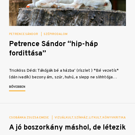
PETRENCE SÁNDOR
|
SZÉPIRODALOM
Petrence Sándor “hip-háp
fordittása”
Tricikliss Dédi: Tákójják bé a házba’ (ríszlet ) *Bé vezetís*
(dán ivadík) bezony ám, szúr, huhú, a slepp ne slihhtójja…
BŐVEBBEN
CSOBÁNKA ZSUZSA EMESE
|
VIZUÁLKULT
SZÍNHÁZ
LITKULT
KÖNYVKRITIKA
A jó boszorkány máshol, de létezik