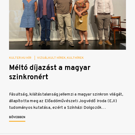
KULTER.HU HÍR
|
VIZUÁLKULT HÍREK
KULTHÍREK
Méltó díjazást a magyar
szinkronért
Fásultság, kilátástalanság jellemzi a magyar szinkron világát,
állapította meg az Előadóművészeti Jogvédő Iroda (EJI)
tudományos kutatása, ezért a Színházi Dolgozók…
BŐVEBBEN