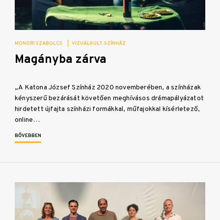
MONORI SZABOLCS
|
VIZUÁLKULT
SZÍNHÁZ
Magányba zárva
„A Katona József Színház 2020 novemberében, a színházak
kényszerű bezárását követően meghívásos drámapályázatot
hirdetett újfajta színházi formákkal, műfajokkal kísérletező,
online…
BŐVEBBEN