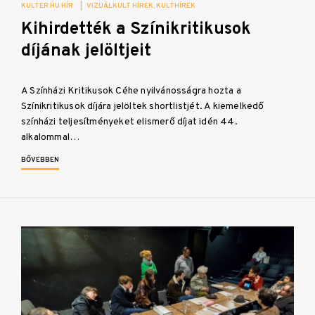
KULTER.HU HÍR
|
VIZUÁLKULT HÍREK
KULTHÍREK
Kihirdették a Színikritikusok
díjának jelöltjeit
A Színházi Kritikusok Céhe nyilvánosságra hozta a
Színikritikusok díjára jelöltek shortlistjét. A kiemelkedő
színházi teljesítményeket elismerő díjat idén 44.
alkalommal…
BŐVEBBEN