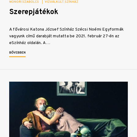
MONORI SZABOLCS
|
VIZUÁLKULT
SZÍNHÁZ
Szerepjátékok
A fővárosi Katona József Színház Szécsi Noémi Egyformák
vagyunk című darabját mutatta be 2021. február 27-én az
eSzínház oldalán. A…
BŐVEBBEN