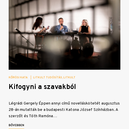
KŐRÖSI KATA
|
LITKULT TUDÓSÍTÁS
LITKULT
Kifogyni a szavakból
Légrádi Gergely Éppen annyi című novelláskötetét augusztus
28-án mutatták be a budapesti Katona József Színházban. A
szerzőt és Tóth Ramóna…
BŐVEBBEN