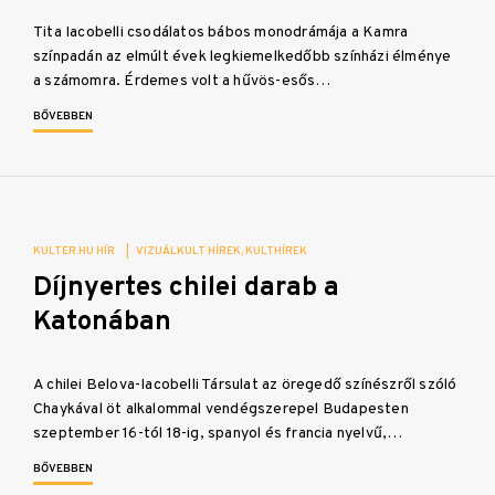
Tita Iacobelli csodálatos bábos monodrámája a Kamra
színpadán az elmúlt évek legkiemelkedőbb színházi élménye
a számomra. Érdemes volt a hűvös-esős…
BŐVEBBEN
KULTER.HU HÍR
|
VIZUÁLKULT HÍREK
KULTHÍREK
Díjnyertes chilei darab a
Katonában
A chilei Belova-Iacobelli Társulat az öregedő színészről szóló
Chaykával öt alkalommal vendégszerepel Budapesten
szeptember 16-tól 18-ig, spanyol és francia nyelvű,…
BŐVEBBEN