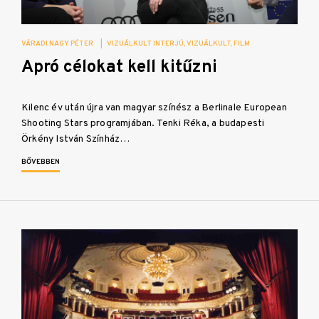
VÁRADI NAGY PÉTER
|
VIZUÁLKULT INTERJÚ
VIZUÁLKULT
FILM
Apró célokat kell kitűzni
Kilenc év után újra van magyar színész a Berlinale European
Shooting Stars programjában. Tenki Réka, a budapesti
Örkény István Színház…
BŐVEBBEN