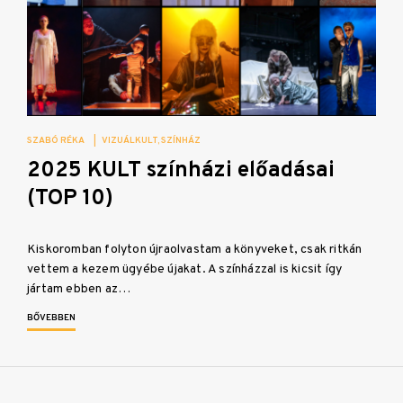
SZABÓ RÉKA
|
VIZUÁLKULT
SZÍNHÁZ
2025 KULT színházi előadásai
(TOP 10)
Kiskoromban folyton újraolvastam a könyveket, csak ritkán
vettem a kezem ügyébe újakat. A színházzal is kicsit így
jártam ebben az…
BŐVEBBEN