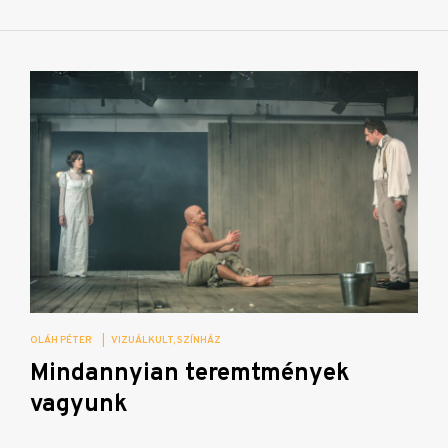
OLÁH PÉTER
|
VIZUÁLKULT
SZÍNHÁZ
Mindannyian teremtmények
vagyunk