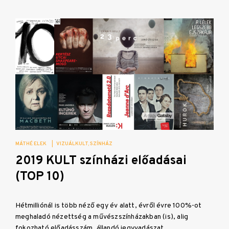
MÁTHÉ ELEK
|
VIZUÁLKULT
SZÍNHÁZ
2019 KULT színházi előadásai
(TOP 10)
Hétmilliónál is több néző egy év alatt, évről évre 100%-ot
meghaladó nézettség a művészszínházakban (is), alig
fokozható előadásszám, állandó jegyvadászat.…