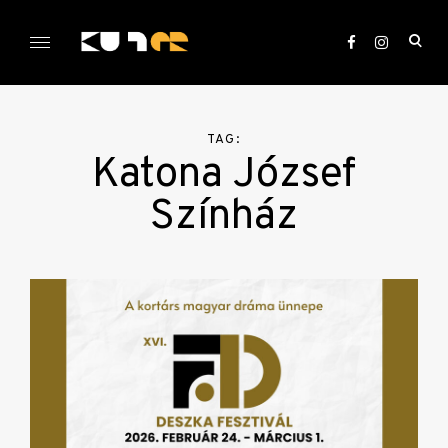
Skip
to
ope
content
sea
KULTer.hu
for
TAG:
Katona József
Színház