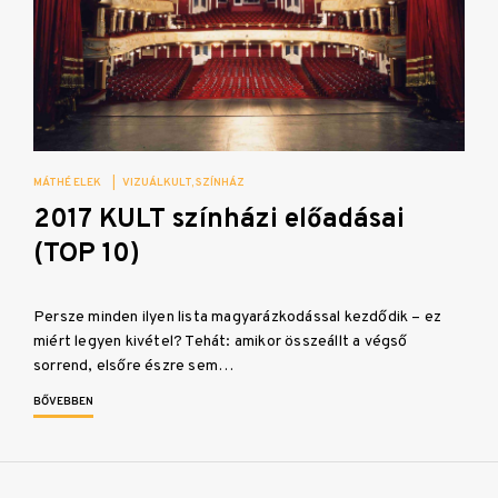
MÁTHÉ ELEK
|
VIZUÁLKULT
SZÍNHÁZ
2017 KULT színházi előadásai
(TOP 10)
Persze minden ilyen lista magyarázkodással kezdődik – ez
miért legyen kivétel? Tehát: amikor összeállt a végső
sorrend, elsőre észre sem…
BŐVEBBEN