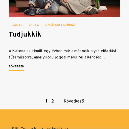
LOVAS ANETT CSILLA
|
VIZUÁLKULT
SZÍNHÁZ
Tudjukkik
A Katona az elmúlt egy évben már a második olyan előadást
tűzi műsorra, amely körül joggal merül fel a kérdés:…
BŐVEBBEN
Page
1
2
Következő
navigation
© KULTer.hu – Minden jog fenntartva