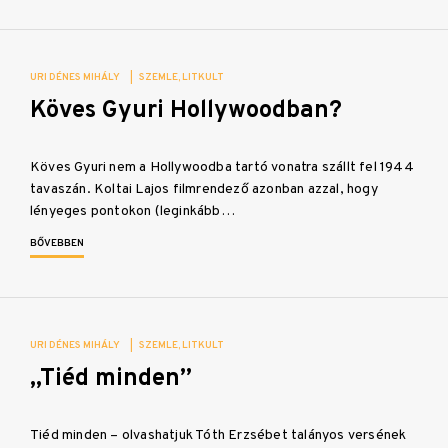
URI DÉNES MIHÁLY
|
SZEMLE
LITKULT
Köves Gyuri Hollywoodban?
Köves Gyuri nem a Hollywoodba tartó vonatra szállt fel 1944
tavaszán. Koltai Lajos filmrendező azonban azzal, hogy
lényeges pontokon (leginkább…
BŐVEBBEN
URI DÉNES MIHÁLY
|
SZEMLE
LITKULT
„Tiéd minden”
Tiéd minden – olvashatjuk Tóth Erzsébet talányos versének