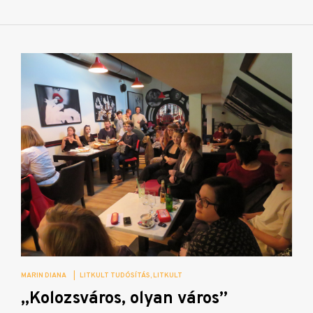
MARIN DIANA
|
LITKULT TUDÓSÍTÁS
LITKULT
„Kolozsváros, olyan város”