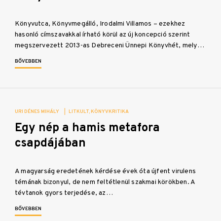
Könyvutca, Könyvmegálló, Irodalmi Villamos – ezekhez
hasonló címszavakkal írható körül az új koncepció szerint
megszervezett 2013-as Debreceni Ünnepi Könyvhét, mely…
BŐVEBBEN
URI DÉNES MIHÁLY
|
LITKULT
KÖNYVKRITIKA
Egy nép a hamis metafora
csapdájában
A magyarság eredetének kérdése évek óta újfent virulens
témának bizonyul, de nem feltétlenül szakmai körökben. A
tévtanok gyors terjedése, az…
BŐVEBBEN