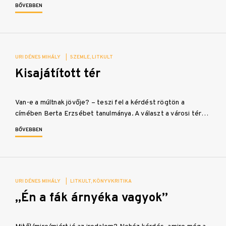
BŐVEBBEN
URI DÉNES MIHÁLY
|
SZEMLE
LITKULT
Kisajátított tér
Van-e a múltnak jövője? – teszi fel a kérdést rögtön a
címében Berta Erzsébet tanulmánya. A választ a városi tér…
BŐVEBBEN
URI DÉNES MIHÁLY
|
LITKULT
KÖNYVKRITIKA
„Én a fák árnyéka vagyok”