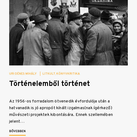
URI DÉNES MIHÁLY
|
LITKULT
KÖNYVKRITIKA
Történelemből történet
Az 1956-os forradalom ötvenedik évfordulója után a
hatvanadik is jó apropót kínált izgalmas(nak ígérkező)
művészeti projektek kibontására. Ennek szellemében
jelent…
BŐVEBBEN