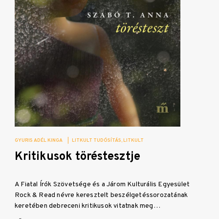
GYURIS ADÉL KINGA
|
LITKULT TUDÓSÍTÁS
LITKULT
Kritikusok töréstesztje
A Fiatal Írók Szövetsége és a Járom Kulturális Egyesület
Rock & Read névre keresztelt beszélgetéssorozatának
keretében debreceni kritikusok vitatnak meg…