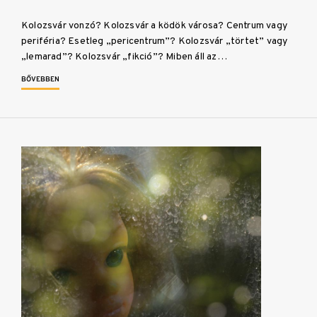
Kolozsvár vonzó? Kolozsvár a ködök városa? Centrum vagy
periféria? Esetleg „pericentrum”? Kolozsvár „törtet” vagy
„lemarad”? Kolozsvár „fikció”? Miben áll az…
BŐVEBBEN