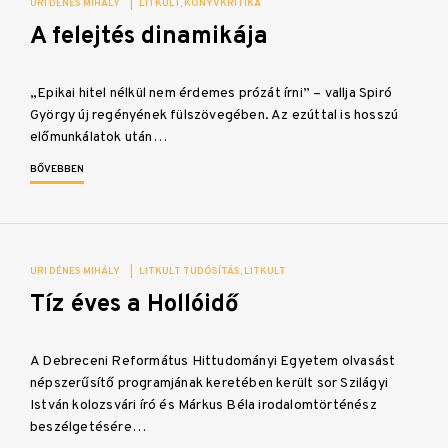
URI DÉNES MIHÁLY
|
LITKULT
KÖNYVKRITIKA
A felejtés dinamikája
„Epikai hitel nélkül nem érdemes prózát írni” – vallja Spiró
György új regényének fülszövegében. Az ezúttal is hosszú
előmunkálatok után…
BŐVEBBEN
URI DÉNES MIHÁLY
|
LITKULT TUDÓSÍTÁS
LITKULT
Tíz éves a Hollóidő
A Debreceni Református Hittudományi Egyetem olvasást
népszerűsítő programjának keretében került sor Szilágyi
István kolozsvári író és Márkus Béla irodalomtörténész
beszélgetésére…