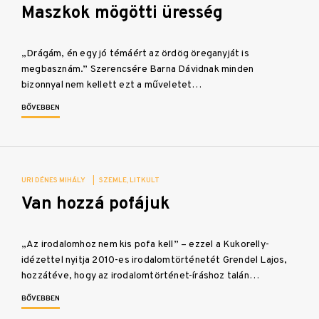
Maszkok mögötti üresség
„Drágám, én egy jó témáért az ördög öreganyját is
megbasznám.” Szerencsére Barna Dávidnak minden
bizonnyal nem kellett ezt a műveletet…
BŐVEBBEN
URI DÉNES MIHÁLY
|
SZEMLE
LITKULT
Van hozzá pofájuk
„Az irodalomhoz nem kis pofa kell” – ezzel a Kukorelly-
idézettel nyitja 2010-es irodalomtörténetét Grendel Lajos,
hozzátéve, hogy az irodalomtörténet-íráshoz talán…
BŐVEBBEN