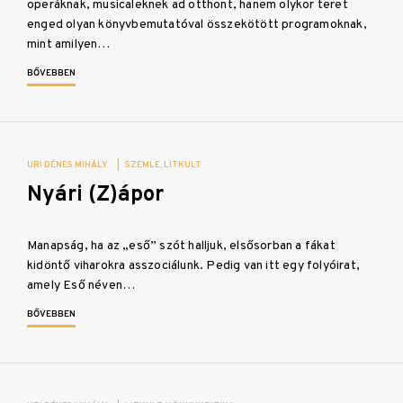
operáknak, musicaleknek ad otthont, hanem olykor teret
enged olyan könyvbemutatóval összekötött programoknak,
mint amilyen…
BŐVEBBEN
URI DÉNES MIHÁLY
|
SZEMLE
LITKULT
Nyári (Z)ápor
Manapság, ha az „eső” szót halljuk, elsősorban a fákat
kidöntő viharokra asszociálunk. Pedig van itt egy folyóirat,
amely Eső néven…
BŐVEBBEN