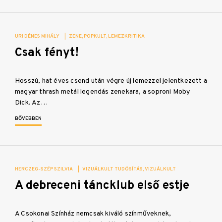
URI DÉNES MIHÁLY
|
ZENE
POPKULT
LEMEZKRITIKA
Csak fényt!
Hosszú, hat éves csend után végre új lemezzel jelentkezett a
magyar thrash metál legendás zenekara, a soproni Moby
Dick. Az…
BŐVEBBEN
HERCZEG-SZÉP SZILVIA
|
VIZUÁLKULT TUDÓSÍTÁS
VIZUÁLKULT
A debreceni táncklub első estje
A Csokonai Színház nemcsak kiváló színműveknek,