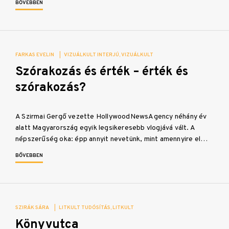
BŐVEBBEN
FARKAS EVELIN
|
VIZUÁLKULT INTERJÚ
VIZUÁLKULT
Szórakozás és érték – érték és
szórakozás?
A Szirmai Gergő vezette HollywoodNewsAgency néhány év
alatt Magyarország egyik legsikeresebb vlogjává vált. A
népszerűség oka: épp annyit nevetünk, mint amennyire el…
BŐVEBBEN
SZIRÁK SÁRA
|
LITKULT TUDÓSÍTÁS
LITKULT
Könyvutca