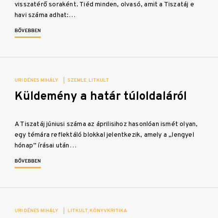
visszatérő soraként. Tiéd minden, olvasó, amit a Tiszatáj e
havi száma adhat:…
BŐVEBBEN
URI DÉNES MIHÁLY
|
SZEMLE
LITKULT
Küldemény a határ túloldaláról
A Tiszatáj júniusi száma az áprilisihoz hasonlóan ismét olyan,
egy témára reflektáló blokkal jelentkezik, amely a „lengyel
hónap” írásai után…
BŐVEBBEN
URI DÉNES MIHÁLY
|
LITKULT
KÖNYVKRITIKA