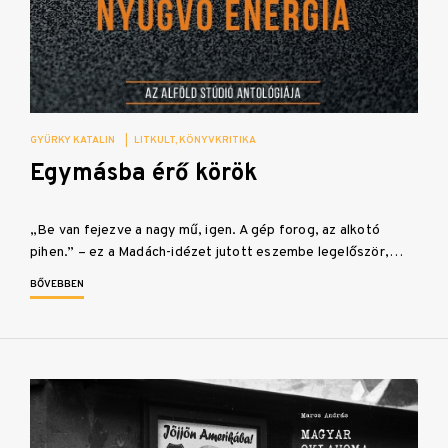
GYÜRKY KATALIN
|
LITKULT
KÖNYVKRITIKA
Egymásba érő körök
„Be van fejezve a nagy mű, igen. A gép forog, az alkotó
pihen.” – ez a Madách-idézet jutott eszembe legelőször,…
BŐVEBBEN