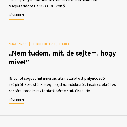
csak a programok nem lettek kevésbé érdekesek.
Megkezdődött a 100 000 költő…
BŐVEBBEN
ÁFRA JÁNOS
|
LITKULT INTERJÚ
LITKULT
„Nem tudom, mit, de sejtem, hogy
mivel”
15 tehetséges, határnyitás után született pályakezdő
szépírót kerestünk meg, majd az indulásról, inspirációkról és
kortárs irodalmi sztorikról kérdeztük őket, de…
BŐVEBBEN