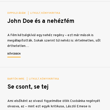
DIPPOLD ÁDÁM
|
LITKULT
KÖNYVKRITIKA
John Doe és a nehézfém
A Fém kétségkívül egy nehéz regény – ezt már mások is
megállapították. Sokak szerint túl nehéz is: értelmetlen, sőt
érthetetlen…
BŐVEBBEN
BARTÓK IMRE
|
LITKULT
KÖNYVKRITIKA
Se csont, se tej
Ami elsőként az olvasó figyelmébe ötlik Csobánka regényét
olvasva, az – mint ezt egyik kritikusa, László Emese is