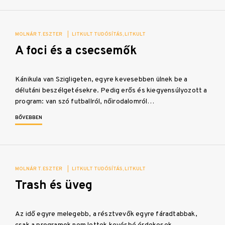
MOLNÁR T. ESZTER
|
LITKULT TUDÓSÍTÁS
LITKULT
A foci és a csecsemők
Kánikula van Szigligeten, egyre kevesebben ülnek be a
délutáni beszélgetésekre. Pedig erős és kiegyensúlyozott a
program: van szó futballról, nőirodalomról…
BŐVEBBEN
MOLNÁR T. ESZTER
|
LITKULT TUDÓSÍTÁS
LITKULT
Trash és üveg
Az idő egyre melegebb, a résztvevők egyre fáradtabbak,