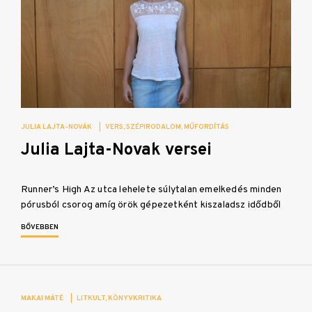
JULIA LAJTA-NOVÁK
|
VERS
SZÉPIRODALOM
MŰFORDÍTÁS
Julia Lajta-Novak versei
Runner’s High Az utca lehelete súlytalan emelkedés minden
pórusból csorog amíg örök gépezetként kiszaladsz idődből
BŐVEBBEN
MAKAI MÁTÉ
|
LITKULT
KÖNYVKRITIKA