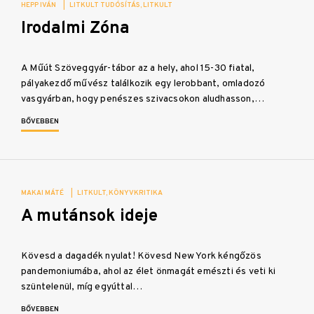
HEPP IVÁN
|
LITKULT TUDÓSÍTÁS
LITKULT
Irodalmi Zóna
A Műút Szöveggyár-tábor az a hely, ahol 15-30 fiatal,
pályakezdő művész találkozik egy lerobbant, omladozó
vasgyárban, hogy penészes szivacsokon aludhasson,…
BŐVEBBEN
MAKAI MÁTÉ
|
LITKULT
KÖNYVKRITIKA
A mutánsok ideje
Kövesd a dagadék nyulat! Kövesd New York kéngőzös
pandemoniumába, ahol az élet önmagát emészti és veti ki
szüntelenül, míg egyúttal…
BŐVEBBEN