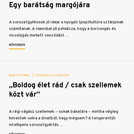
Egy barátság margójára
A sorozatgyilkosok jó ideje a nyugati (pop)kultúra sztárjainak
számítanak. A Hannibal jól példázza, hogy a borzongás és
viszolygás mellett vonzódást…
BŐVEBBEN
BARTÓK IMRE
|
VIZUÁLKULT
SOROZAT
„Boldog élet rád / csak szellemek
közt vár”
A régi vágású szellemek – sokak bánatára – mintha végleg
kimentek volna a divatból. Vagy mégsem? A tengerentúli
intelligens sorozatgyártás…