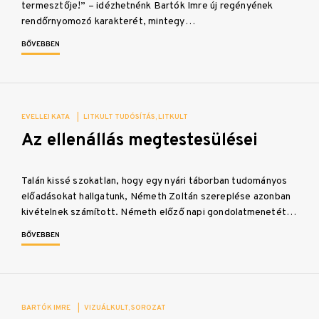
termesztője!” – idézhetnénk Bartók Imre új regényének
rendőrnyomozó karakterét, mintegy…
BŐVEBBEN
EVELLEI KATA
|
LITKULT TUDÓSÍTÁS
LITKULT
Az ellenállás megtestesülései
Talán kissé szokatlan, hogy egy nyári táborban tudományos
előadásokat hallgatunk, Németh Zoltán szereplése azonban
kivételnek számított. Németh előző napi gondolatmenetét…
BŐVEBBEN
BARTÓK IMRE
|
VIZUÁLKULT
SOROZAT