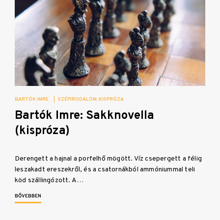
BARTÓK IMRE
|
SZÉPIRODALOM
KISPRÓZA
Bartók Imre: Sakknovella
(kispróza)
Derengett a hajnal a porfelhő mögött. Víz csepergett a félig
leszakadt ereszekről, és a csatornákból ammóniummal teli
köd szállingózott. A…
BŐVEBBEN