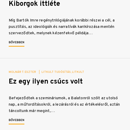
Kiborgok ittléte
Míg Bartók Imre regénytrilógiájának korábbi részei a cél, a
pusztítás, az ideológiák és narratívák karikírozása mentén
szerveződtek, melynek kézenfekvő példája…
BŐVEBBEN
MOLNÁR T. ESZTER
|
LITKULT TUDÓSÍTÁS
LITKULT
Ez egy ilyen csúcs volt
Befejeződtek a szemináriumok, a Balatonról szólt az utolsó
nap, a műfordításokról, a lezárásról és az értékelésről, aztán
táncoltunk már megint,…
BŐVEBBEN