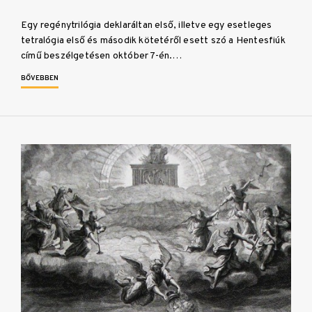
Egy regénytrilógia deklaráltan első, illetve egy esetleges
tetralógia első és második kötetéről esett szó a Hentesfiúk
című beszélgetésen október 7-én.…
BŐVEBBEN