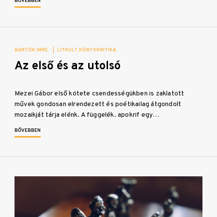
BŐVEBBEN
BARTÓK IMRE
|
LITKULT
KÖNYVKRITIKA
Az első és az utolsó
Mezei Gábor első kötete csendességükben is zaklatott
művek gondosan elrendezett és poétikailag átgondolt
mozaikját tárja elénk. A függelék. apokrif egy…
BŐVEBBEN