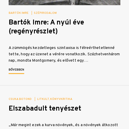
BARTÓK IMRE
|
SZÉPIRODALOM
Bartók Imre: A nyúl éve
(regényrészlet)
A zümmögés kezdetleges szintaxisa is félreérthetetlenné
tette, hogy az üzenet a vérére vonatkozik. Százhetvenhárom
nap, mondta Montgomery, és elővett egy…
BŐVEBBEN
CSUKA BOTOND
|
LITKULT
KÖNYVKRITIKA
Elszabadult tenyészet
„Már megint ezek a kurva növények, és a növények átkozott