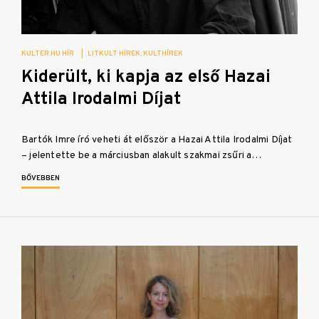
KULTER.HU HÍR
|
LITKULT HÍREK
KULTHÍREK
Kiderült, ki kapja az első Hazai
Attila Irodalmi Díjat
Bartók Imre író veheti át először a Hazai Attila Irodalmi Díjat
– jelentette be a márciusban alakult szakmai zsűri a…
BŐVEBBEN