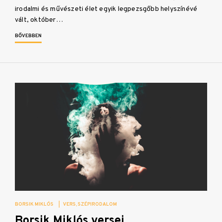
irodalmi és művészeti élet egyik legpezsgőbb helyszínévé
vált, október…
BŐVEBBEN
BORSIK MIKLÓS
|
VERS
SZÉPIRODALOM
Borsik Miklós versei