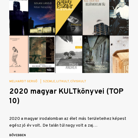
MELHARDT GERGŐ
|
SZEMLE
LITKULT
CÍVISKULT
2020 magyar KULTkönyvei (TOP
10)
2020 a magyar irodalomban az élet más területeihez képest
egész jó év volt. De talán túl nagy volt a zaj…
BŐVEBBEN