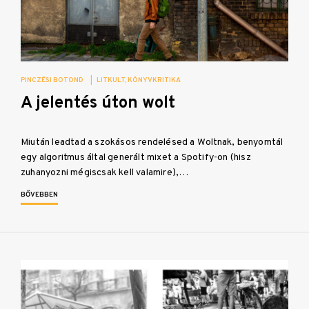
PINCZÉSI BOTOND
|
LITKULT
KÖNYVKRITIKA
A jelentés úton wolt
Miután leadtad a szokásos rendelésed a Woltnak, benyomtál
egy algoritmus által generált mixet a Spotify-on (hisz
zuhanyozni mégiscsak kell valamire),…
BŐVEBBEN