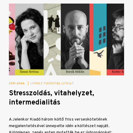
DÉRI ANNA
|
LITKULT TUDÓSÍTÁS
LITKULT
Stresszoldás, vitahelyzet,
intermedialitás
A Jelenkor Kiadó három költő friss verseskötetének
megjelentetésével ünnepelte idén a költészet napját.
Különleges, zenés esten mutatták be az újdonságokat:…