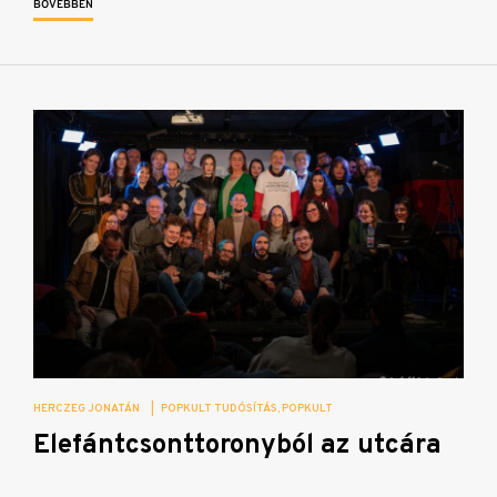
BŐVEBBEN
HERCZEG JONATÁN
|
POPKULT TUDÓSÍTÁS
POPKULT
Elefántcsonttoronyból az utcára