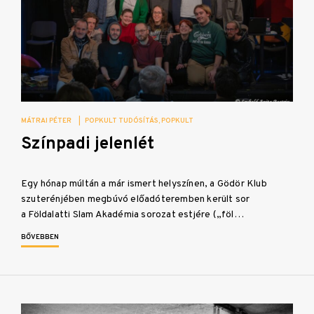
MÁTRAI PÉTER
|
POPKULT TUDÓSÍTÁS
POPKULT
Színpadi jelenlét
Egy hónap múltán a már ismert helyszínen, a Gödör Klub
szuterénjében megbúvó előadóteremben került sor
a Földalatti Slam Akadémia sorozat estjére („föl…
BŐVEBBEN