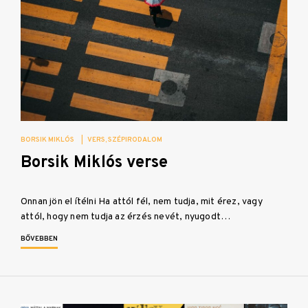
BORSIK MIKLÓS
|
VERS
SZÉPIRODALOM
Borsik Miklós verse
Onnan jön el ítélni Ha attól fél, nem tudja, mit érez, vagy
attól, hogy nem tudja az érzés nevét, nyugodt…
BŐVEBBEN