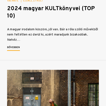
VAS MÁTÉ
|
SZEMLE
LITKULT
2024 magyar KULTkönyvei (TOP
10)
A magyar irodalom köszöni, jól van. Bár a róla szóló művekből
nem feltétlen ez derül ki, azért maradjunk bizakodóak.
Nehéz…
BŐVEBBEN