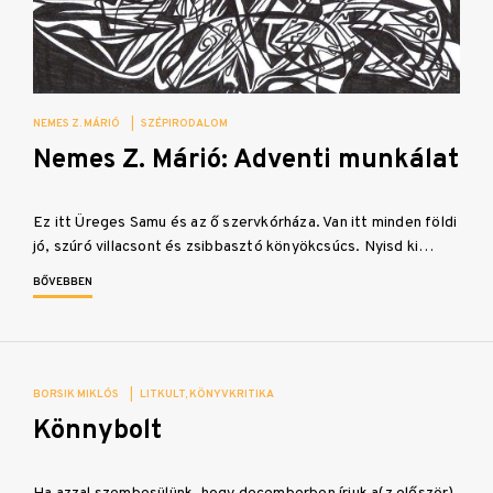
NEMES Z. MÁRIÓ
|
SZÉPIRODALOM
Nemes Z. Márió: Adventi munkálat
Ez itt Üreges Samu és az ő szervkórháza. Van itt minden földi
jó, szúró villacsont és zsibbasztó könyökcsúcs. Nyisd ki…
BŐVEBBEN
BORSIK MIKLÓS
|
LITKULT
KÖNYVKRITIKA
Könnybolt