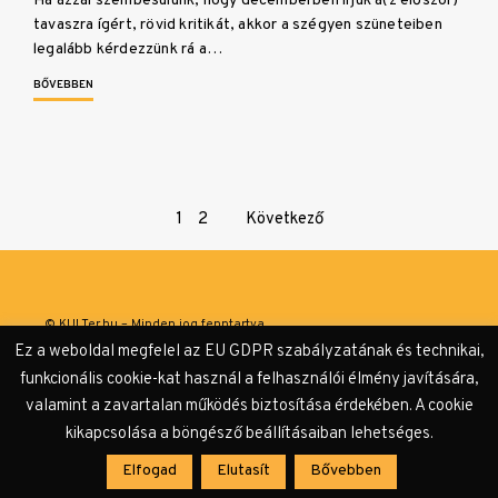
Ha azzal szembesülünk, hogy decemberben írjuk a(z először)
tavaszra ígért, rövid kritikát, akkor a szégyen szüneteiben
legalább kérdezzünk rá a…
BŐVEBBEN
Page
1
2
Következő
navigation
© KULTer.hu – Minden jog fenntartva
Ez a weboldal megfelel az EU GDPR szabályzatának és technikai,
Impresszum
Szerzőink
Támogatók & Partnerek
funkcionális cookie-kat használ a felhasználói élmény javítására,
valamint a zavartalan működés biztosítása érdekében. A cookie
Adatvédelmi tájékoztató
kikapcsolása a böngésző beállításaiban lehetséges.
Elfogad
Elutasít
Bővebben