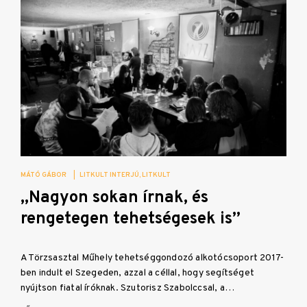
MÁTÓ GÁBOR
|
LITKULT INTERJÚ
LITKULT
„Nagyon sokan írnak, és
rengetegen tehetségesek is”
A Törzsasztal Műhely tehetséggondozó alkotócsoport 2017-
ben indult el Szegeden, azzal a céllal, hogy segítséget
nyújtson fiatal íróknak. Szutorisz Szabolccsal, a…