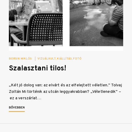
BORSIK MIKLÓS
|
VIZUÁLKULT
KIÁLLÍTÁS
FOTÓ
Szalasztani tilos!
„Két jó dolog van: az elvárt és az elfelejtett véletlen.” Tolvaj
Zoltán Mi történik az utcán leggyakrabban? „Véletlenedik” –
ez a verszárlat…
BŐVEBBEN