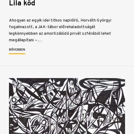
Lila köd
Ahogyan az egyik idei titkos naplóíró, Horváth Györgyi
fogalmazott, a JAK-tábor előrehaladottságát
legkönnyebben az amortizálódó privát szférából lehet
megállapítani –…
BŐVEBBEN