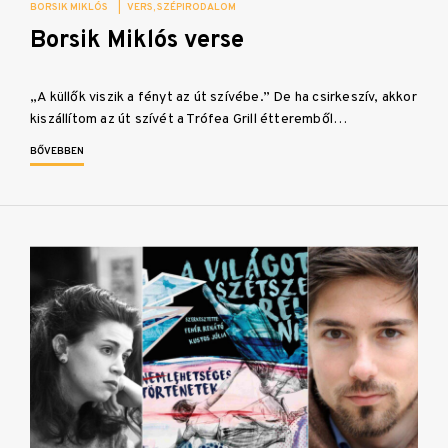
BORSIK MIKLÓS
|
VERS
SZÉPIRODALOM
Borsik Miklós verse
„A küllők viszik a fényt az út szívébe.” De ha csirkeszív, akkor
kiszállítom az út szívét a Trófea Grill étteremből…
BŐVEBBEN