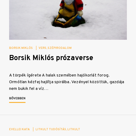
BORSIK MIKLÓS
|
VERS
SZÉPIRODALOM
Borsik Miklós prózaverse
A törpék ígérete A halak szemében hajókorlát forog.
Ormótlan kézfej hajlítja spirálba. Vezényel közöttük, gazdája
nem bukik fel a víz…
BŐVEBBEN
EVELLEI KATA
|
LITKULT TUDÓSÍTÁS
LITKULT