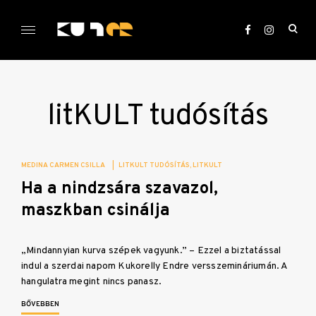
Skip
to
ope
content
sea
KULTer.hu
for
litKULT tudósítás
MEDINA CARMEN CSILLA
|
LITKULT TUDÓSÍTÁS
LITKULT
Ha a nindzsára szavazol,
maszkban csinálja
„Mindannyian kurva szépek vagyunk.” – Ezzel a biztatással
indul a szerdai napom Kukorelly Endre versszemináriumán. A
hangulatra megint nincs panasz.
BŐVEBBEN