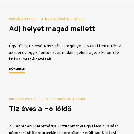
POGRÁNYI PÉTER
|
LITKULT TUDÓSÍTÁS
LITKULT
Adj helyet magad mellett
Úgy tűnik, Grecsó Krisztián új regénye, a Mellettem elférsz
az idei év egyik fontos szépirodalmi jelensége: a különféle
kritikai beszélgetések…
BŐVEBBEN
URI DÉNES MIHÁLY
|
LITKULT TUDÓSÍTÁS
LITKULT
Tíz éves a Hollóidő
A Debreceni Református Hittudományi Egyetem olvasást
népszerűsítő programjának keretében került sor Szilágyi