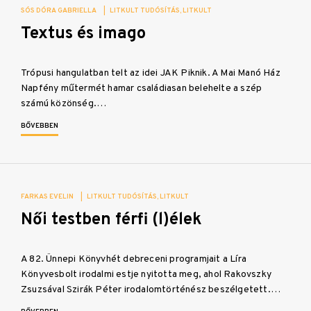
SÓS DÓRA GABRIELLA
|
LITKULT TUDÓSÍTÁS
LITKULT
Textus és imago
Trópusi hangulatban telt az idei JAK Piknik. A Mai Manó Ház
Napfény műtermét hamar családiasan belehelte a szép
számú közönség.…
BŐVEBBEN
FARKAS EVELIN
|
LITKULT TUDÓSÍTÁS
LITKULT
Női testben férfi (l)élek
A 82. Ünnepi Könyvhét debreceni programjait a Líra
Könyvesbolt irodalmi estje nyitotta meg, ahol Rakovszky
Zsuzsával Szirák Péter irodalomtörténész beszélgetett.…