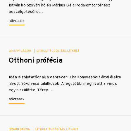
István kolozsvári író és Márkus Béla irodalomtörténész
beszélgetésére…
BŐVEBBEN
BIHARY GÁBOR
|
LITKULT TUDÓSÍTÁS
LITKULT
Otthoni prófécia
Idén is folytatódnak a debreceni Líra könyvesbolt által életre
hívott író-olvasó találkozók. A legutóbbi meghívott a város
egyik szülötte, Térey…
BŐVEBBEN
BRAUN BARNA
|
LITKULT TUDÓSÍTÁS
LITKULT