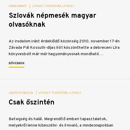
ERDEI ENIKŐ
|
LITKULT TUDÓSÍTÁS
LITKULT
Szlovák népmesék magyar
olvasóknak
Az irodalom iránt érdeklődő közönség 2010. november 17-én
Závada Pál Kossuth-díjas írót köszönthette a debreceni Líra
könyvesbolt már-már hagyományosnak mondható…
BŐVEBBEN
GADÓCZI IBOLYA
|
LITKULT TUDÓSÍTÁS
LITKULT
Csak őszintén
Betegség és halál. Megrendítő emberi tapasztalatok,
melyekről lenne kibeszélni- és írnivaló, a mindennapokban