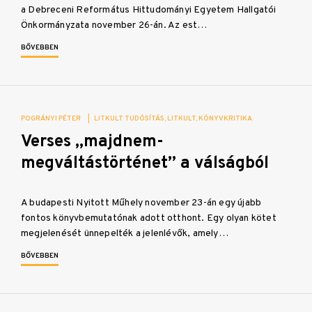
a Debreceni Református Hittudományi Egyetem Hallgatói
Önkormányzata november 26-án. Az est…
BŐVEBBEN
POGRÁNYI PÉTER
|
LITKULT TUDÓSÍTÁS
LITKULT
KÖNYVKRITIKA
Verses „majdnem-
megváltástörténet” a válságból
A budapesti Nyitott Műhely november 23-án egy újabb
fontos könyvbemutatónak adott otthont. Egy olyan kötet
megjelenését ünnepelték a jelenlévők, amely…
BŐVEBBEN