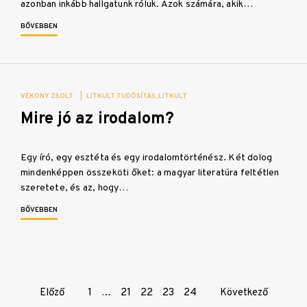
azonban inkább hallgatunk róluk. Azok számára, akik…
BŐVEBBEN
VÉKONY ZSOLT
|
LITKULT TUDÓSÍTÁS
LITKULT
Mire jó az irodalom?
Egy író, egy esztéta és egy irodalomtörténész. Két dolog
mindenképpen összeköti őket: a magyar literatúra feltétlen
szeretete, és az, hogy…
BŐVEBBEN
Page
Előző
1
…
21
22
23
24
Következő