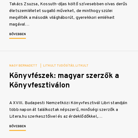
Takács Zsuzsa, Kossuth-díjas költő szívesebben olvas derűs
életszemléletet sugalló műveket, de minthogy szülei
megélték a második világháborút, gyerekkori emlékeit
magával…
BŐVEBBEN
NAGY BERNADETT
|
LITKULT TUDÓSÍTÁS
LITKULT
Könyvfészek: magyar szerzők a
Könyvfesztiválon
A XVIII. Budapesti Nemzetközi Könyvfesztivál Libri standján
több napon át találkoztak népszerű, minőségi szerzők a
Litera.hu szerkesztőivel és az érdeklődőkkel,…
BŐVEBBEN