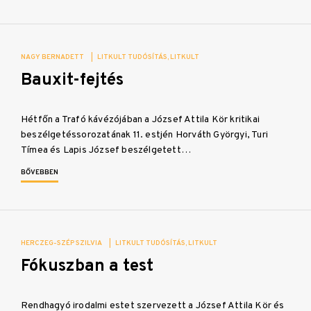
NAGY BERNADETT
|
LITKULT TUDÓSÍTÁS
LITKULT
Bauxit-fejtés
Hétfőn a Trafó kávézójában a József Attila Kör kritikai
beszélgetéssorozatának 11. estjén Horváth Györgyi, Turi
Tímea és Lapis József beszélgetett…
BŐVEBBEN
HERCZEG-SZÉP SZILVIA
|
LITKULT TUDÓSÍTÁS
LITKULT
Fókuszban a test
Rendhagyó irodalmi estet szervezett a József Attila Kör és