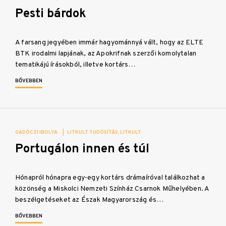
Pesti bárdok
A farsang jegyében immár hagyománnyá vált, hogy az ELTE
BTK irodalmi lapjának, az Apokrifnak szerzői komolytalan
tematikájú írásokból, illetve kortárs…
BŐVEBBEN
GADÓCZI IBOLYA
|
LITKULT TUDÓSÍTÁS
LITKULT
Portugálon innen és túl
Hónapról hónapra egy-egy kortárs drámaíróval találkozhat a
közönség a Miskolci Nemzeti Színház Csarnok Műhelyében. A
beszélgetéseket az Észak Magyarország és…
BŐVEBBEN