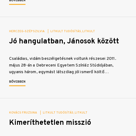
BŐVEBBEN
HERCZEG-SZÉP SZILVIA
|
LITKULT TUDÓSÍTÁS
LITKULT
Jó hangulatban, Jánosok között
Családias, vidám beszélgetésnek voltunk részesei 2011.
május 28-án a Debreceni Egyetem Színláz Stúdiójában,
ugyanis három, egymást látszólag jól ismerő költő…
BŐVEBBEN
KOVÁCS FRUZSINA
|
LITKULT TUDÓSÍTÁS
LITKULT
Kimeríthetetlen misszió