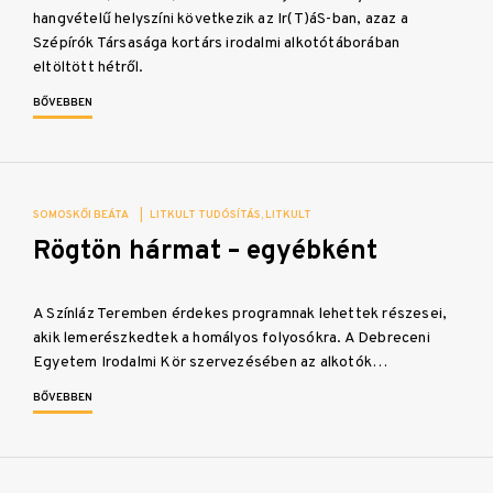
hangvételű helyszíni következik az Ir(T)áS-ban, azaz a
Szépírók Társasága kortárs irodalmi alkotótáborában
eltöltött hétről.
BŐVEBBEN
SOMOSKŐI BEÁTA
|
LITKULT TUDÓSÍTÁS
LITKULT
Rögtön hármat – egyébként
A Színláz Teremben érdekes programnak lehettek részesei,
akik lemerészkedtek a homályos folyosókra. A Debreceni
Egyetem Irodalmi Kör szervezésében az alkotók…
BŐVEBBEN