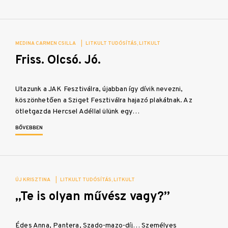
MEDINA CARMEN CSILLA
|
LITKULT TUDÓSÍTÁS
LITKULT
Friss. Olcsó. Jó.
Utazunk a JAK Fesztiválra, újabban így dívik nevezni,
köszönhetően a Sziget Fesztiválra hajazó plakátnak. Az
ötletgazda Hercsel Adéllal ülünk egy…
BŐVEBBEN
ÚJ KRISZTINA
|
LITKULT TUDÓSÍTÁS
LITKULT
„Te is olyan művész vagy?”
Édes Anna, Pantera, Szado-mazo-díj… Személyes